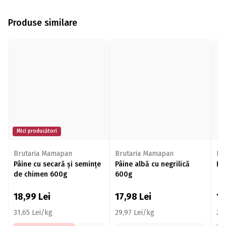
Produse similare
Mici producători
Brutaria Mamapan
Brutaria Mamapan
Br
Pâine cu secară și semințe
Pâine albă cu negrilică
Pâ
de chimen 600g
600g
18,99
Lei
17,98
Lei
1
31,65 Lei/kg
29,97 Lei/kg
29