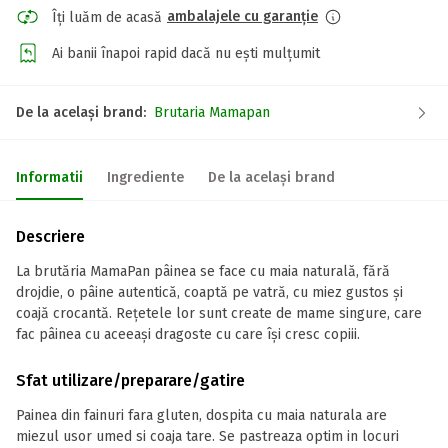
ambalajele cu garanție
Îți luăm de acasă
Ai banii înapoi rapid dacă nu ești mulțumit
De la același brand:
Brutaria Mamapan
Informatii
Ingrediente
De la același brand
Descriere
La brutăria MamaPan pâinea se face cu maia naturală, fără
drojdie, o pâine autentică, coaptă pe vatră, cu miez gustos și
coajă crocantă. Rețetele lor sunt create de mame singure, care
fac pâinea cu aceeași dragoste cu care își cresc copiii.
Sfat utilizare/preparare/gatire
Painea din fainuri fara gluten, dospita cu maia naturala are
miezul usor umed si coaja tare. Se pastreaza optim in locuri