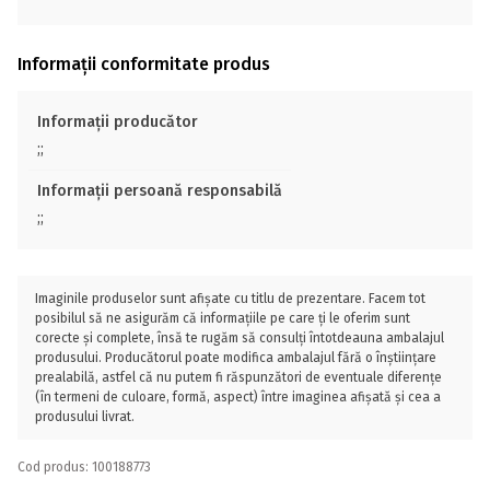
Informații conformitate produs
Informații producător
;;
Informații persoană responsabilă
;;
Imaginile produselor sunt afișate cu titlu de prezentare. Facem tot
posibilul să ne asigurăm că informațiile pe care ți le oferim sunt
corecte și complete, însă te rugăm să consulți întotdeauna ambalajul
produsului. Producătorul poate modifica ambalajul fără o înștiințare
prealabilă, astfel că nu putem fi răspunzători de eventuale diferențe
(în termeni de culoare, formă, aspect) între imaginea afișată și cea a
produsului livrat.
Cod produs: 100188773