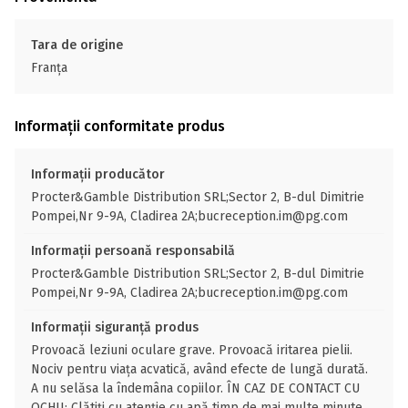
Tara de origine
Franţa
Informații conformitate produs
Informații producător
Procter&Gamble Distribution SRL;Sector 2, B-dul Dimitrie
Pompei,Nr 9-9A, Cladirea 2A;bucreception.im@pg.com
Informații persoană responsabilă
Procter&Gamble Distribution SRL;Sector 2, B-dul Dimitrie
Pompei,Nr 9-9A, Cladirea 2A;bucreception.im@pg.com
Informații siguranță produs
Provoacă leziuni oculare grave. Provoacă iritarea pielii.
Nociv pentru viața acvatică, având efecte de lungă durată.
A nu selăsa la îndemâna copiilor. ÎN CAZ DE CONTACT CU
OCHII: Clătiți cu atenție cu apă timp de mai multe minute.