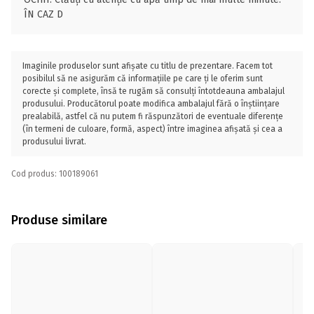
ÎN CAZ D
Imaginile produselor sunt afișate cu titlu de prezentare. Facem tot
posibilul să ne asigurăm că informațiile pe care ți le oferim sunt
corecte și complete, însă te rugăm să consulți întotdeauna ambalajul
produsului. Producătorul poate modifica ambalajul fără o înștiințare
prealabilă, astfel că nu putem fi răspunzători de eventuale diferențe
(în termeni de culoare, formă, aspect) între imaginea afișată și cea a
produsului livrat.
Cod produs: 100189061
Produse similare