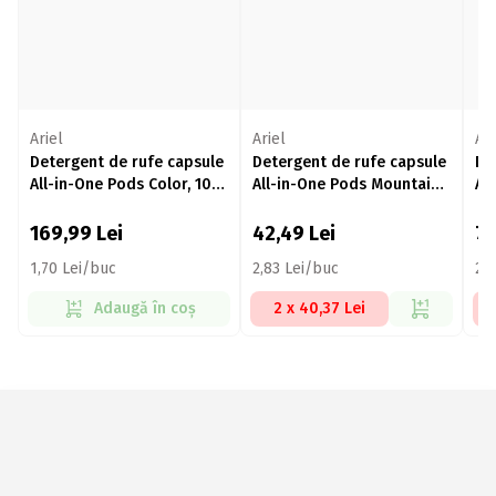
Ariel
Ariel
Ari
Detergent de rufe capsule
Detergent de rufe capsule
De
All-in-One Pods Color, 100
All-in-One Pods Mountain
Al
spălări, 100 buc
Spring, 15 spălări, 15 buc
sp
169,99
Lei
42,49
Lei
7
1,70 Lei/buc
2,83 Lei/buc
2,
Adaugă în coș
2 x 40,37 Lei