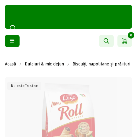
0
Acasă
Dulciuri & mic dejun
Biscuiți, napolitane și prăjituri
Nu este în stoc