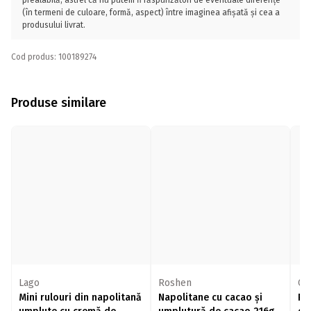
prealabilă, astfel că nu putem fi răspunzători de eventuale diferențe
(în termeni de culoare, formă, aspect) între imaginea afișată și cea a
produsului livrat.
Cod produs: 100189274
Produse similare
Lago
Roshen
Ca
Mini rulouri din napolitană
Napolitane cu cacao și
Ru