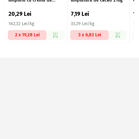
umplute cu cremă de
umplutură de cacao 216g
ci
cacao, 125g
20,29
Lei
7,19
Lei
1
162,32 Lei/kg
33,29 Lei/kg
12
2 x 19,28 Lei
3 x 6,83 Lei