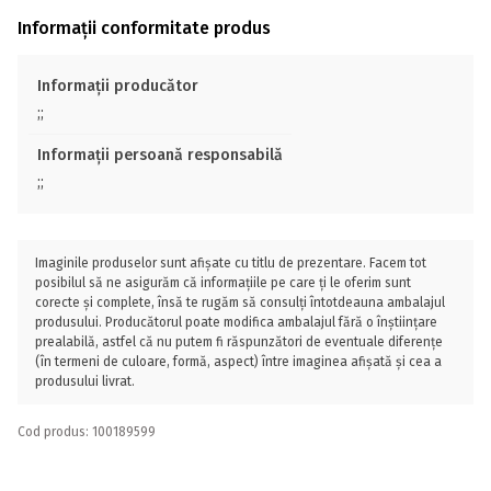
Informații conformitate produs
Informații producător
;;
Informații persoană responsabilă
;;
Imaginile produselor sunt afișate cu titlu de prezentare. Facem tot
posibilul să ne asigurăm că informațiile pe care ți le oferim sunt
corecte și complete, însă te rugăm să consulți întotdeauna ambalajul
produsului. Producătorul poate modifica ambalajul fără o înștiințare
prealabilă, astfel că nu putem fi răspunzători de eventuale diferențe
(în termeni de culoare, formă, aspect) între imaginea afișată și cea a
produsului livrat.
Cod produs: 100189599