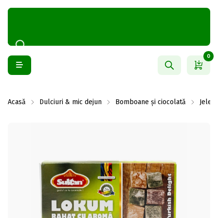
0
Acasă
Dulciuri & mic dejun
Bomboane și ciocolată
Jeleur