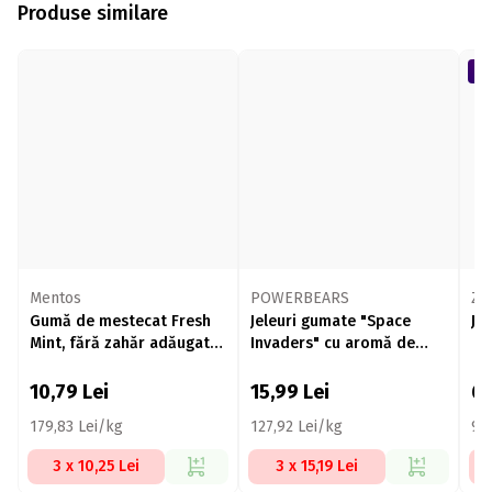
Produse similare
Mentos
POWERBEARS
Zo
Gumă de mestecat Fresh
Jeleuri gumate "Space
Je
Mint, fără zahăr adăugat
Invaders" cu aromă de
60g
fructe, vitamina C și E 125g
10,79
Lei
15,99
Lei
6
179,83 Lei/kg
127,92 Lei/kg
93
3 x 10,25 Lei
3 x 15,19 Lei