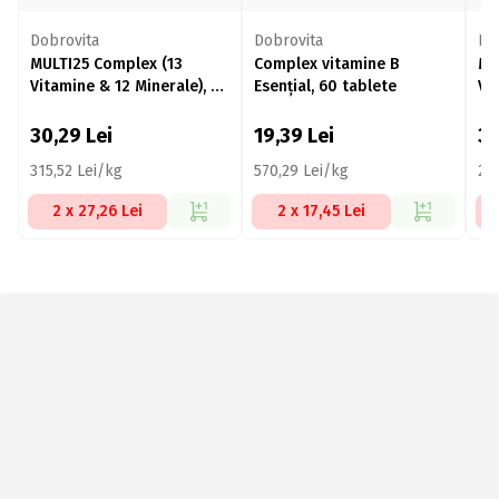
Dobrovita
Dobrovita
Do
MULTI25 Complex (13
Complex vitamine B
Ma
Vitamine & 12 Minerale), 60
Esențial, 60 tablete
Vi
tablete
30,29
Lei
19,39
Lei
3
315,52 Lei/kg
570,29 Lei/kg
22
2 x 27,26 Lei
2 x 17,45 Lei