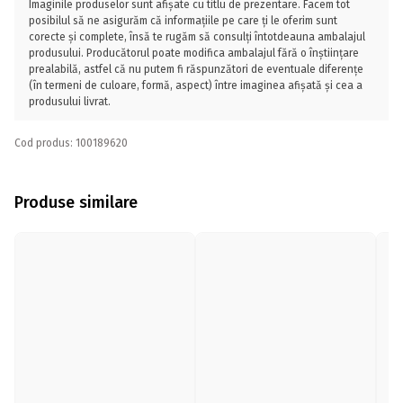
Imaginile produselor sunt afișate cu titlu de prezentare. Facem tot
posibilul să ne asigurăm că informațiile pe care ți le oferim sunt
corecte și complete, însă te rugăm să consulți întotdeauna ambalajul
produsului. Producătorul poate modifica ambalajul fără o înștiințare
prealabilă, astfel că nu putem fi răspunzători de eventuale diferențe
(în termeni de culoare, formă, aspect) între imaginea afișată și cea a
produsului livrat.
Cod produs: 100189620
Produse similare