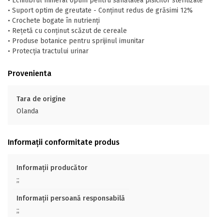
• Echilibrul mineral optim pentru sănătatea pisicilor sterilizate
• Suport optim de greutate - Conținut redus de grăsimi 12%
• Crochete bogate în nutrienți
• Rețetă cu conținut scăzut de cereale
• Produse botanice pentru sprijinul imunitar
• Protecția tractului urinar
Provenienta
Tara de origine
Olanda
Informații conformitate produs
Informații producător
;;
Informații persoană responsabilă
;;