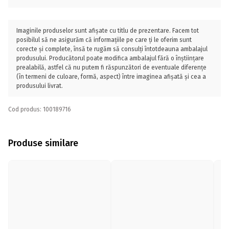
Imaginile produselor sunt afișate cu titlu de prezentare. Facem tot
posibilul să ne asigurăm că informațiile pe care ți le oferim sunt
corecte și complete, însă te rugăm să consulți întotdeauna ambalajul
produsului. Producătorul poate modifica ambalajul fără o înștiințare
prealabilă, astfel că nu putem fi răspunzători de eventuale diferențe
(în termeni de culoare, formă, aspect) între imaginea afișată și cea a
produsului livrat.
Cod produs: 100189716
Produse similare