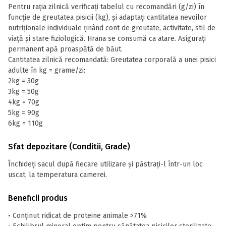
Pentru raţia zilnică verificaţi tabelul cu recomandări (g/zi) în
funcţie de greutatea pisicii (kg), şi adaptaţi cantitatea nevoilor
nutriţionale individuale ţinând cont de greutate, activitate, stil de
viaţă şi stare fiziologică. Hrana se consumă ca atare. Asiguraţi
permanent apă proaspătă de băut.
Cantitatea zilnică recomandată: Greutatea corporală a unei pisici
adulte în kg = grame/zi:
2kg = 30g
3kg = 50g
4kg = 70g
5kg = 90g
6kg = 110g
Sfat depozitare (Conditii, Grade)
Închideţi sacul după fiecare utilizare şi păstraţi-l într-un loc
uscat, la temperatura camerei.
Beneficii produs
• Conținut ridicat de proteine animale >71%