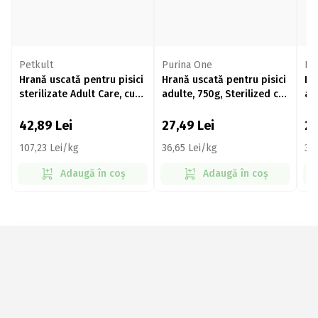
Petkult
Purina One
Pu
Hrană uscată pentru pisici
Hrană uscată pentru pisici
Hr
sterilizate Adult Care, cu
adulte, 750g, Sterilized cu
adu
conținut ridicat de somon,
somon
vit
400g
42,89
Lei
27,49
Lei
2
107,23 Lei/kg
36,65 Lei/kg
37,
Adaugă în coș
Adaugă în coș