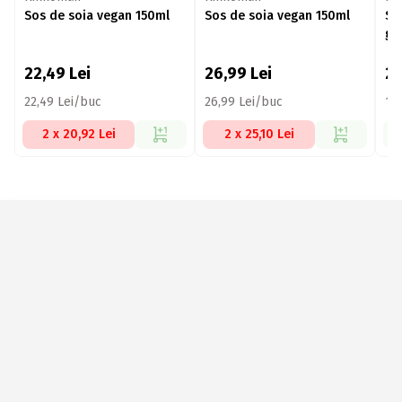
Sos de soia vegan 150ml
Sos de soia vegan 150ml
So
gl
22,49
Lei
26,99
Lei
2
22,49 Lei/buc
26,99 Lei/buc
169
2 x 20,92 Lei
2 x 25,10 Lei