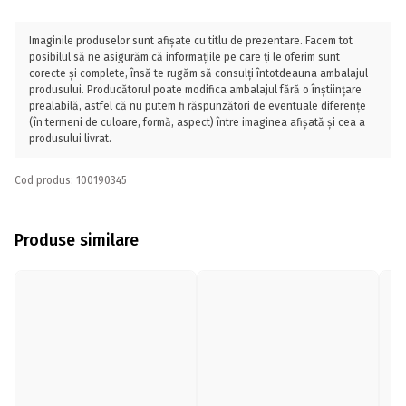
Imaginile produselor sunt afișate cu titlu de prezentare. Facem tot
posibilul să ne asigurăm că informațiile pe care ți le oferim sunt
corecte și complete, însă te rugăm să consulți întotdeauna ambalajul
produsului. Producătorul poate modifica ambalajul fără o înștiințare
prealabilă, astfel că nu putem fi răspunzători de eventuale diferențe
(în termeni de culoare, formă, aspect) între imaginea afișată și cea a
produsului livrat.
Cod produs: 100190345
Produse similare