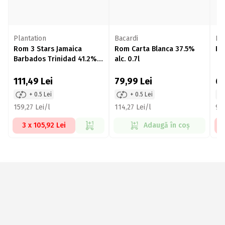
Plantation
Bacardi
Ha
Rom 3 Stars Jamaica
Rom Carta Blanca 37.5%
Ro
Barbados Trinidad 41.2%
alc. 0.7l
alc. 700ml
111,49
Lei
79,99
Lei
6
+ 0.5 Lei
+ 0.5 Lei
159,27 Lei/l
114,27 Lei/l
94,
3 x 105,92 Lei
Adaugă în coș