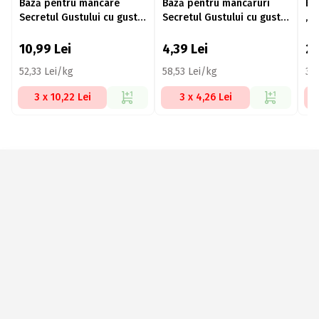
Bază pentru mâncare
Bază pentru mâncăruri
Ba
Secretul Gustului cu gust
Secretul Gustului cu gust
„S
de găină 200g
de găină 75g
gă
10,99
Lei
4,39
Lei
2
52,33 Lei/kg
58,53 Lei/kg
34,
3 x 10,22 Lei
3 x 4,26 Lei