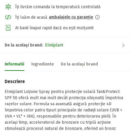
Îți livrăm comanda la temperatură controlată
ambalajele cu garanție
Îți luăm de acasă
Ai banii înapoi rapid dacă nu ești mulțumit
De la același brand:
Elmiplant
Informatii
Ingrediente
De la același brand
Descriere
Elmiplant Loțiune Spray pentru protecție solară Tan&Protect
SPF 50 oferă mult mai mult decât protecția obișnuită împotriva
razelor solare. Formula sa avansată asigură protecție 4D
împotriva celor patru tipuri principale de radiații solare (UVB +
UVA + VL* + IRA), responsabile pentru deteriorarea pielii. În
același timp, acceleratorul de bronzare cu triplă acțiune
stimulează procesul natural de bronzare, oferind un bronz