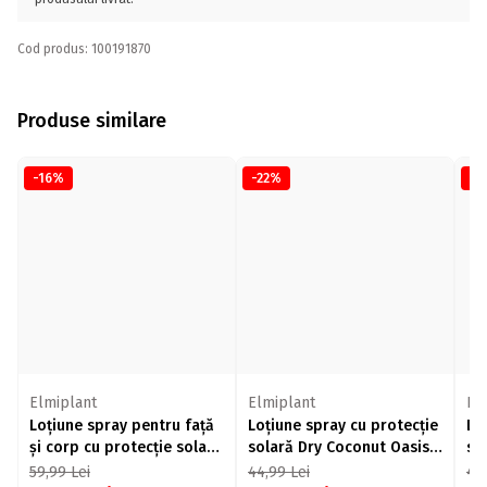
Cod produs: 100191870
Produse similare
-16%
-22%
-1
Elmiplant
Elmiplant
El
Loțiune spray pentru față
Loțiune spray cu protecție
Lo
și corp cu protecție solară
solară Dry Coconut Oasis
so
Family SPF 50, 270ml
SPF 50, 150ml
50
59,99
Lei
44,99
Lei
47