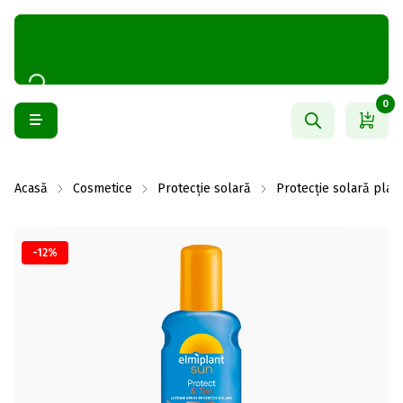
0
Acasă
Cosmetice
Protecție solară
Protecție solară plajă
-12%