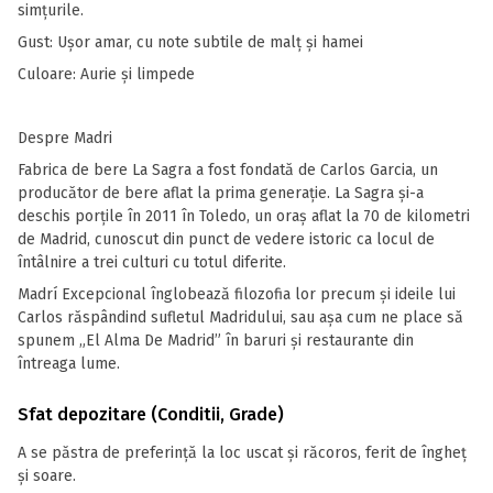
simțurile.
Gust: Ușor amar, cu note subtile de malț și hamei
Culoare: Aurie și limpede
Despre Madri
Fabrica de bere La Sagra a fost fondată de Carlos Garcia, un
producător de bere aflat la prima generație. La Sagra și-a
deschis porțile în 2011 în Toledo, un oraș aflat la 70 de kilometri
de Madrid, cunoscut din punct de vedere istoric ca locul de
întâlnire a trei culturi cu totul diferite.
Madrí Excepcional înglobează filozofia lor precum și ideile lui
Carlos răspândind sufletul Madridului, sau așa cum ne place să
spunem „El Alma De Madrid” în baruri și restaurante din
întreaga lume.
Sfat depozitare (Conditii, Grade)
A se păstra de preferință la loc uscat și răcoros, ferit de îngheț
și soare.