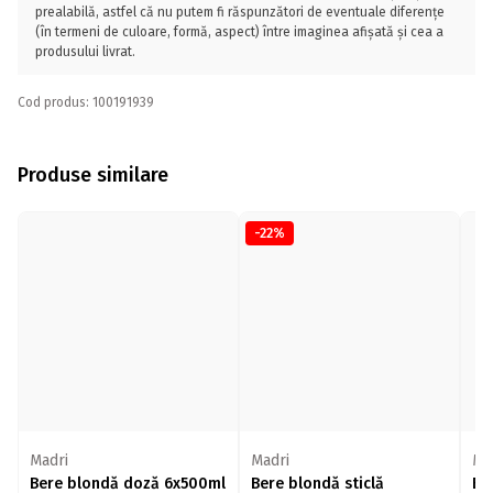
prealabilă, astfel că nu putem fi răspunzători de eventuale diferențe
(în termeni de culoare, formă, aspect) între imaginea afișată și cea a
produsului livrat.
Cod produs: 100191939
Produse similare
-22%
Madri
Madri
Ma
Bere blondă doză 6x500ml
Bere blondă sticlă
Be