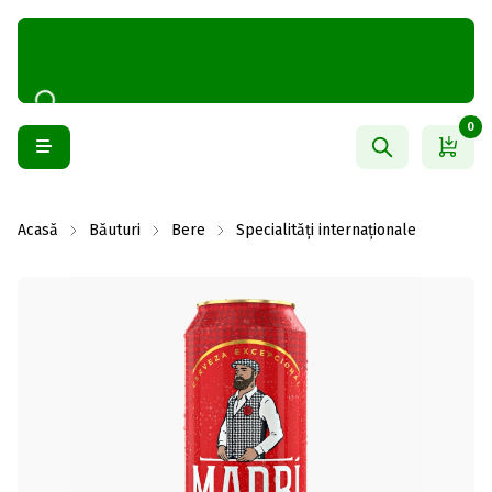
0
Acasă
Băuturi
Bere
Specialități internaționale