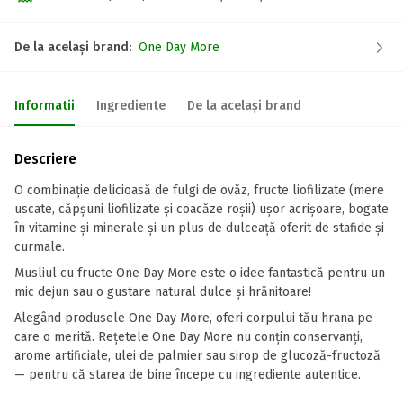
De la același brand:
One Day More
Informatii
Ingrediente
De la același brand
Descriere
O combinație delicioasă de fulgi de ovăz, fructe liofilizate (mere
uscate, căpșuni liofilizate și coacăze roșii) ușor acrișoare, bogate
în vitamine și minerale și un plus de dulceață oferit de stafide și
curmale.
Musliul cu fructe One Day More este o idee fantastică pentru un
mic dejun sau o gustare natural dulce și hrănitoare!
Alegând produsele One Day More, oferi corpului tău hrana pe
care o merită. Rețetele One Day More nu conțin conservanți,
arome artificiale, ulei de palmier sau sirop de glucoză-fructoză
— pentru că starea de bine începe cu ingrediente autentice.