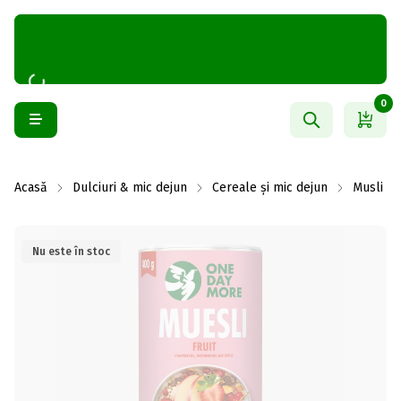
0
Acasă
Dulciuri & mic dejun
Cereale și mic dejun
Musli
Nu este în stoc