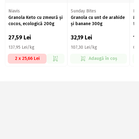
Niavis
Sunday Bites
Dr
Granola Keto cu zmeură și
Granola cu unt de arahide
Mus
cocos, ecologică 200g
și banane 300g
fr
27,59
Lei
32,19
Lei
1
137,95 Lei/kg
107,30 Lei/kg
64
2 x 25,66 Lei
Adaugă în coș