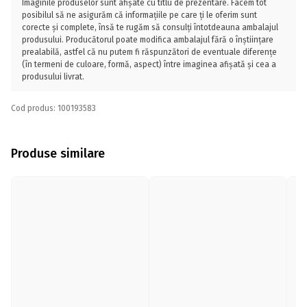
Imaginile produselor sunt afișate cu titlu de prezentare. Facem tot
posibilul să ne asigurăm că informațiile pe care ți le oferim sunt
corecte și complete, însă te rugăm să consulți întotdeauna ambalajul
produsului. Producătorul poate modifica ambalajul fără o înștiințare
prealabilă, astfel că nu putem fi răspunzători de eventuale diferențe
(în termeni de culoare, formă, aspect) între imaginea afișată și cea a
produsului livrat.
Cod produs: 100193583
Produse similare