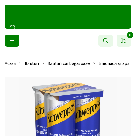
0
Acasă
Băuturi
Băuturi carbogazoase
Limonadă și apă to