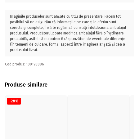
Imaginile produselor sunt afișate cu titlu de prezentare. Facem tot
posibilul să ne asigurăm că informațiile pe care ți le oferim sunt
corecte și complete, însă te rugăm să consulți întotdeauna ambalajul
produsului. Producătorul poate modifica ambalajul fără o înștiințare
prealabilă, astfel că nu putem fi răspunzători de eventuale diferențe
(în termeni de culoare, formă, aspect) între imaginea afișată și cea a
produsului livrat.
Cod produs: 100193886
Produse similare
-28%