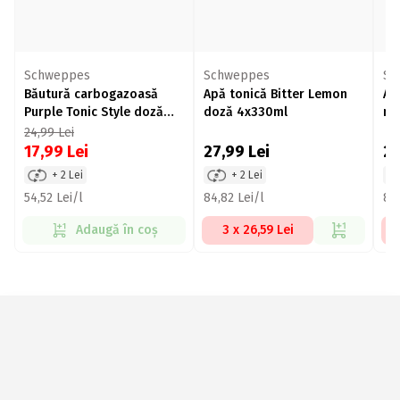
Schweppes
Schweppes
Sc
Băutură carbogazoasă
Apă tonică Bitter Lemon
Ap
Purple Tonic Style doză
doză 4x330ml
ma
4x330ml
24,99
Lei
17,99
Lei
27,99
Lei
2
+ 2 Lei
+ 2 Lei
54,52 Lei/l
84,82 Lei/l
84,
Adaugă în coș
3 x 26,59 Lei