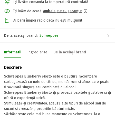
Îți livrăm comanda la temperatură controlată
ambalajele cu garanție
Îți luăm de acasă
Ai banii înapoi rapid dacă nu ești mulțumit
De la același brand:
Schweppes
Informatii
Ingrediente
De la același brand
Descriere
Schweppes Blueberry Mojito este o băutură răcoritoare
carbogazoasă cu note de citrice, mentă, rom și afine, care poate
fi savurată singură sau combinată cu alcool.
Schweppes Blueberry Mojito îți provoacă papilele gustative și îți
oferă o experiență unică.
Stimulează-ți creativitatea, adaugă alte tipuri de alcool sau de
sucuri și creează-ți propriile băuturi mixte.
Sărbătorește cele mai bune momente cu Schweppes, la o