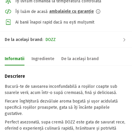
Îți livrăm comanda la temperatură controlată
ambalajele cu garanție
Îți luăm de acasă
Ai banii înapoi rapid dacă nu ești mulțumit
De la același brand:
DOZZ
Informatii
Ingrediente
De la același brand
Descriere
Bucură-te de savoarea inconfundabilă a roșiilor coapte sub
soarele verii, acum într-o supă cremoasă, fină și delicioasă.
Fiecare înghițitură dezvăluie aroma bogată și ușor acidulată
specifică roșiilor proaspete, gata să îți încânte papilele
gustative.
Perfect asezonată, supa cremă DOZZ este gata de savurat rece,
oferind o experiență culinară rapidă, hrănitoare și potrivită