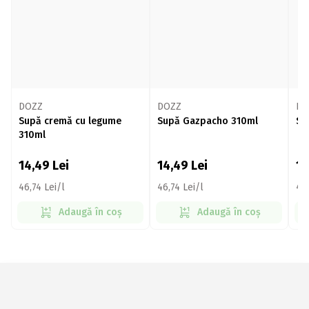
DOZZ
DOZZ
DO
Supă cremă cu legume
Supă Gazpacho 310ml
Su
310ml
14,49
Lei
14,49
Lei
1
46,74 Lei/l
46,74 Lei/l
48
Adaugă în coș
Adaugă în coș