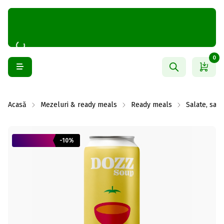
0
Acasă
Mezeluri & ready meals
Ready meals
Salate, sand
-10%