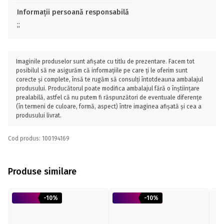
Informații persoană responsabilă
;;
Imaginile produselor sunt afișate cu titlu de prezentare. Facem tot
posibilul să ne asigurăm că informațiile pe care ți le oferim sunt
corecte și complete, însă te rugăm să consulți întotdeauna ambalajul
produsului. Producătorul poate modifica ambalajul fără o înștiințare
prealabilă, astfel că nu putem fi răspunzători de eventuale diferențe
(în termeni de culoare, formă, aspect) între imaginea afișată și cea a
produsului livrat.
Cod produs: 100194169
Produse similare
-10%
-10%