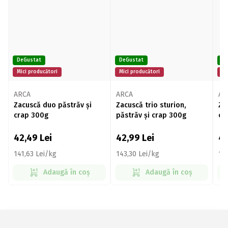
DeGustat
DeGustat
De
Mici producători
Mici producători
Mi
ARCA
ARCA
AR
Zacuscă duo păstrăv și
Zacuscă trio sturion,
Za
crap 300g
păstrăv și crap 300g
cr
42,49
Lei
42,99
Lei
4
141,63 Lei/kg
143,30 Lei/kg
13
Adaugă în coș
Adaugă în coș