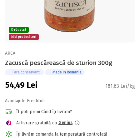
DeGustat
Mici producători
ARCA
Zacuscă pescărească de sturion 300g
Fara conservanti
Made In Romania
54,49
Lei
181,63 Lei/kg
Avantajele Freshful:
Îl poți primi Când îți livrăm?
Genius
Ai livrare gratuită cu
Îți livrăm comanda la temperatură controlată