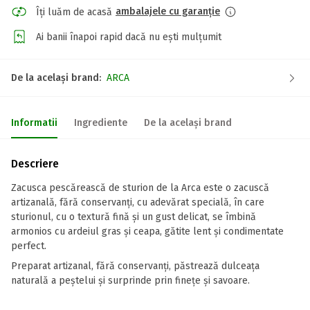
ambalajele cu garanție
Îți luăm de acasă
Ai banii înapoi rapid dacă nu ești mulțumit
De la același brand:
ARCA
Informatii
Ingrediente
De la același brand
Descriere
Zacusca pescărească de sturion de la Arca este o zacuscă
artizanală, fără conservanți, cu adevărat specială, în care
sturionul, cu o textură fină și un gust delicat, se îmbină
armonios cu ardeiul gras și ceapa, gătite lent și condimentate
perfect.
Preparat artizanal, fără conservanți, păstrează dulceața
naturală a peștelui și surprinde prin finețe și savoare.