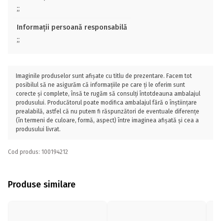
;;
Informații persoană responsabilă
;;
Imaginile produselor sunt afișate cu titlu de prezentare. Facem tot
posibilul să ne asigurăm că informațiile pe care ți le oferim sunt
corecte și complete, însă te rugăm să consulți întotdeauna ambalajul
produsului. Producătorul poate modifica ambalajul fără o înștiințare
prealabilă, astfel că nu putem fi răspunzători de eventuale diferențe
(în termeni de culoare, formă, aspect) între imaginea afișată și cea a
produsului livrat.
Cod produs: 100194212
Produse similare