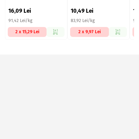
instant
bă
16,09
Lei
10,49
Lei
11
91,42 Lei/kg
83,92 Lei/kg
93
2 x 15,29 Lei
2 x 9,97 Lei