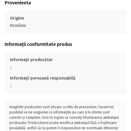
Provenienta
Origine
România
Informații conformitate produs
Informații producător
;;
Informații persoană responsabilă
;;
Imaginile produselor sunt afișate cu titlu de prezentare. Facem tot
posibilul să ne asigurăm că informațiile pe care ți le oferim sunt
corecte și complete, însă te rugăm să consulți întotdeauna ambalajul
produsului. Producătorul poate modifica ambalajul fără o înștiințare
prealabilă, astfel că nu putem fi răspunzători de eventuale diferențe