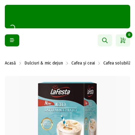
0
Acasă
Dulciuri & mic dejun
Cafea și ceai
Cafea solubilă