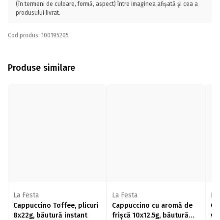
(în termeni de culoare, formă, aspect) între imaginea afișată și cea a
produsului livrat.
Cod produs: 100195205
Produse similare
La Festa
La Festa
La
Cappuccino Toffee, plicuri
Cappuccino cu aromă de
Ca
8x22g, băutură instant
frișcă 10x12.5g, băutură
van