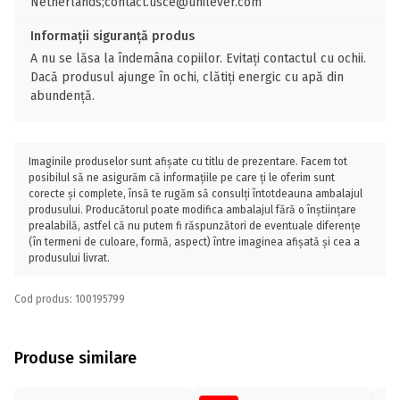
Netherlands;contact.usce@unilever.com
Informații siguranță produs
A nu se lăsa la îndemâna copiilor. Evitați contactul cu ochii.
Dacă produsul ajunge în ochi, clătiţi energic cu apă din
abundenţă.
Imaginile produselor sunt afișate cu titlu de prezentare. Facem tot
posibilul să ne asigurăm că informațiile pe care ți le oferim sunt
corecte și complete, însă te rugăm să consulți întotdeauna ambalajul
produsului. Producătorul poate modifica ambalajul fără o înștiințare
prealabilă, astfel că nu putem fi răspunzători de eventuale diferențe
(în termeni de culoare, formă, aspect) între imaginea afișată și cea a
produsului livrat.
Cod produs: 100195799
Produse similare