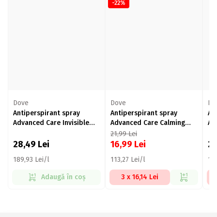
-22%
Dove
Dove
Do
Antiperspirant spray
Antiperspirant spray
An
Advanced Care Invisible
Advanced Care Calming
Ad
Dry Freesia&Violet flower
Blossom 150ml
15
21,99
Lei
150ml
28,49
Lei
16,99
Lei
2
189,93 Lei/l
113,27 Lei/l
189
Adaugă în coș
3 x 16,14 Lei