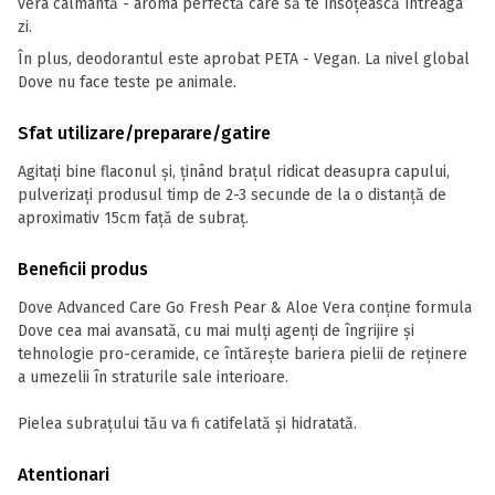
vera calmantă - aroma perfectă care să te însoțească întreaga
zi.
În plus, deodorantul este aprobat PETA - Vegan. La nivel global
Dove nu face teste pe animale.
Sfat utilizare/preparare/gatire
Agitați bine flaconul și, ținând brațul ridicat deasupra capului,
pulverizați produsul timp de 2-3 secunde de la o distanţă de
aproximativ 15cm faţă de subraț.
Beneficii produs
Dove Advanced Care Go Fresh Pear & Aloe Vera conține formula
Dove cea mai avansată, cu mai mulți agenți de îngrijire și
tehnologie pro-ceramide, ce întărește bariera pielii de reținere
a umezelii în straturile sale interioare.
Pielea subrațului tău va fi catifelată și hidratată.
Atentionari