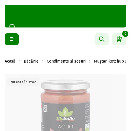
0
Acasă
Băcănie
Condimente și sosuri
Muștar, ketchup și
Nu este în stoc