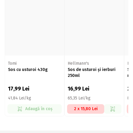
Tomi
Hellmann's
KU
Sos cu usturoi 430g
Sos de usturoi și ierburi
So
250ml
ne
17,99
Lei
16,99
Lei
2
41,84 Lei/kg
65,35 Lei/kg
83
Adaugă în coș
2 x 15,80 Lei