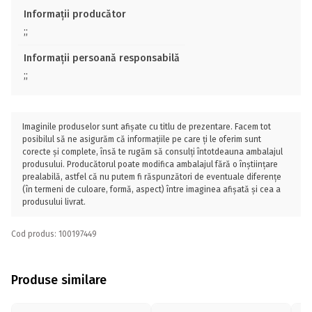
Informații producător
;;
Informații persoană responsabilă
;;
Imaginile produselor sunt afișate cu titlu de prezentare. Facem tot
posibilul să ne asigurăm că informațiile pe care ți le oferim sunt
corecte și complete, însă te rugăm să consulți întotdeauna ambalajul
produsului. Producătorul poate modifica ambalajul fără o înștiințare
prealabilă, astfel că nu putem fi răspunzători de eventuale diferențe
(în termeni de culoare, formă, aspect) între imaginea afișată și cea a
produsului livrat.
Cod produs: 100197449
Produse similare