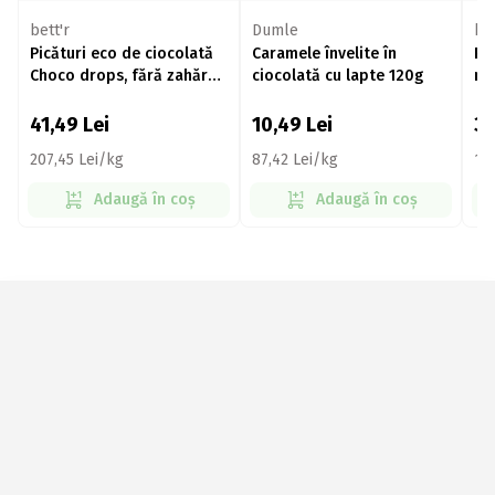
bett'r
Dumle
bet
Picături eco de ciocolată
Caramele învelite în
Pi
Choco drops, fără zahăr
ciocolată cu lapte 120g
ne
adăugat, vegan 200g
ve
41,49
Lei
10,49
Lei
3
207,45 Lei/kg
87,42 Lei/kg
17
Adaugă în coș
Adaugă în coș