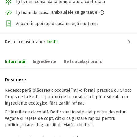
Îți livrăm comanda la temperatură controlată
ambalajele cu garanție
Îți luăm de acasă
Ai banii înapoi rapid dacă nu ești mulțumit
De la același brand:
bett'r
Informatii
Ingrediente
De la același brand
Descriere
Redescoperă plăcerea ciocolatei într-o formă practică cu Choco
Drops de la Bett’r – picături de ciocolată cu lapte realizate din
ingrediente ecologice, fără zahăr rafinat.
Picăturile de ciocolată Bett’r sunt ideale atât pentru deserturi
vegane și rețete de copt, cât și ca gustare rapidă pentru
pofticioșii care aleg un stil de viață echilibrat.