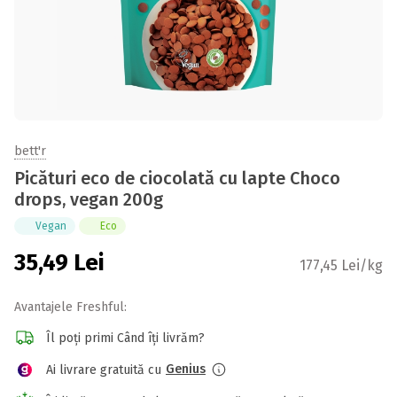
bett'r
Picături eco de ciocolată cu lapte Choco
drops, vegan 200g
Vegan
Eco
35,49
Lei
177,45 Lei/kg
Avantajele Freshful:
Îl poți primi Când îți livrăm?
Genius
Ai livrare gratuită cu