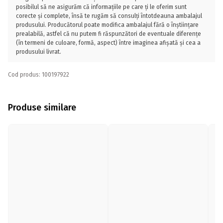
posibilul să ne asigurăm că informațiile pe care ți le oferim sunt
corecte și complete, însă te rugăm să consulți întotdeauna ambalajul
produsului. Producătorul poate modifica ambalajul fără o înștiințare
prealabilă, astfel că nu putem fi răspunzători de eventuale diferențe
(în termeni de culoare, formă, aspect) între imaginea afișată și cea a
produsului livrat.
Cod produs: 100197922
Produse similare