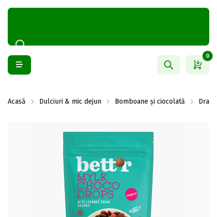
0
Acasă
Dulciuri & mic dejun
Bomboane și ciocolată
Drajeu