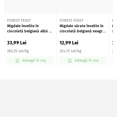
FOREST FEAST
FOREST FEAST
FO
Migdale învelite în
Migdale sărate învelite în
Mi
ciocolată belgiană albă &
ciocolată belgiană neagră
sa
biscuiți crocanți 120g
40g
be
33,99
Lei
12,99
Lei
3
283,25 Lei/kg
324,75 Lei/kg
27
Adaugă în coș
Adaugă în coș