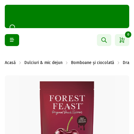
0
Acasă
Dulciuri & mic dejun
Bomboane și ciocolată
Drajeu