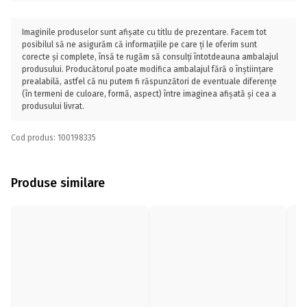
Imaginile produselor sunt afișate cu titlu de prezentare. Facem tot
posibilul să ne asigurăm că informațiile pe care ți le oferim sunt
corecte și complete, însă te rugăm să consulți întotdeauna ambalajul
produsului. Producătorul poate modifica ambalajul fără o înștiințare
prealabilă, astfel că nu putem fi răspunzători de eventuale diferențe
(în termeni de culoare, formă, aspect) între imaginea afișată și cea a
produsului livrat.
Cod produs: 100198335
Produse similare