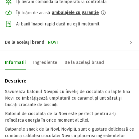
Îți livrăm comanda la temperatură controlată
ambalajele cu garanție
Îți luăm de acasă
Ai banii înapoi rapid dacă nu ești mulțumit
De la același brand:
NOVI
Informatii
Ingrediente
De la același brand
Descriere
Savurează batonul Novipiù cu înveliș de ciocolată cu lapte fină
Novi, ce îmbrățișează umplutură cu caramel și unt sărat și
bucăți crocante de biscuiți.
Batonul de ciocolată de la Novi este perfect pentru a-ți
reîncărca energia în orice moment al zilei.
Batoanele snack de la Novi, Novipiù, sunt o gustare delicioasă ce
combină calitatea ciocolatei Novi cu plăcerea ingredientelor