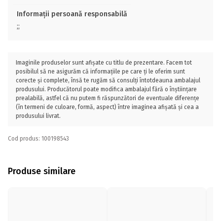
Informații persoană responsabilă
;;
Imaginile produselor sunt afișate cu titlu de prezentare. Facem tot
posibilul să ne asigurăm că informațiile pe care ți le oferim sunt
corecte și complete, însă te rugăm să consulți întotdeauna ambalajul
produsului. Producătorul poate modifica ambalajul fără o înștiințare
prealabilă, astfel că nu putem fi răspunzători de eventuale diferențe
(în termeni de culoare, formă, aspect) între imaginea afișată și cea a
produsului livrat.
Cod produs: 100198543
Produse similare