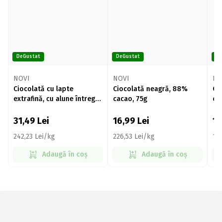
DeGustat
DeGustat
De
NOVI
NOVI
NO
Ciocolată cu lapte
Ciocolată neagră, 88%
Ci
extrafină, cu alune întregi
cacao, 75g
ca
24% 130g
75
31,49
Lei
16,99
Lei
1
242,23 Lei/kg
226,53 Lei/kg
19
Adaugă în coș
Adaugă în coș