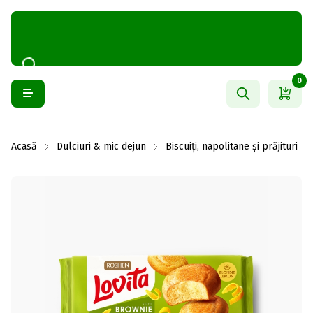
0
Acasă
Dulciuri & mic dejun
Biscuiți, napolitane și prăjituri