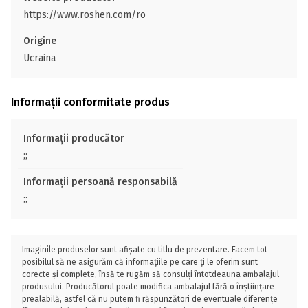
https://www.roshen.com/ro
Origine
Ucraina
Informații conformitate produs
Informații producător
;;
Informații persoană responsabilă
;;
Imaginile produselor sunt afișate cu titlu de prezentare. Facem tot
posibilul să ne asigurăm că informațiile pe care ți le oferim sunt
corecte și complete, însă te rugăm să consulți întotdeauna ambalajul
produsului. Producătorul poate modifica ambalajul fără o înștiințare
prealabilă, astfel că nu putem fi răspunzători de eventuale diferențe