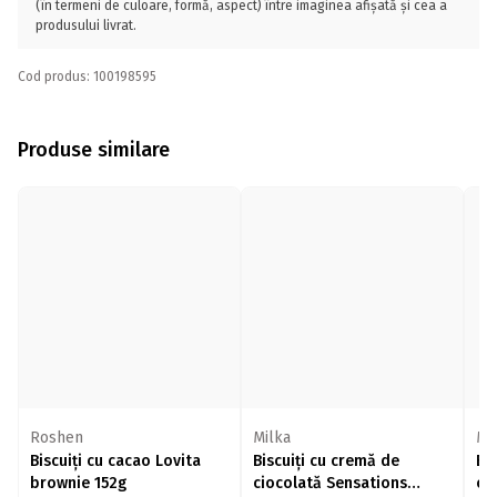
(în termeni de culoare, formă, aspect) între imaginea afișată și cea a
produsului livrat.
Cod produs: 100198595
Produse similare
Roshen
Milka
Mi
Biscuiți cu cacao Lovita
Biscuiți cu cremă de
Bi
brownie 152g
ciocolată Sensations
cr