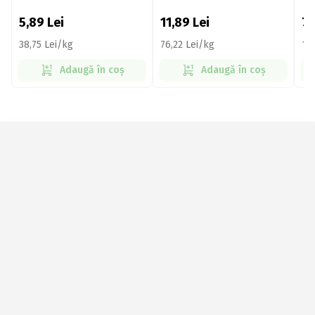
Cookies 156g
Co
5,89
Lei
11,89
Lei
7,
38,75 Lei/kg
76,22 Lei/kg
14
Adaugă în coș
Adaugă în coș