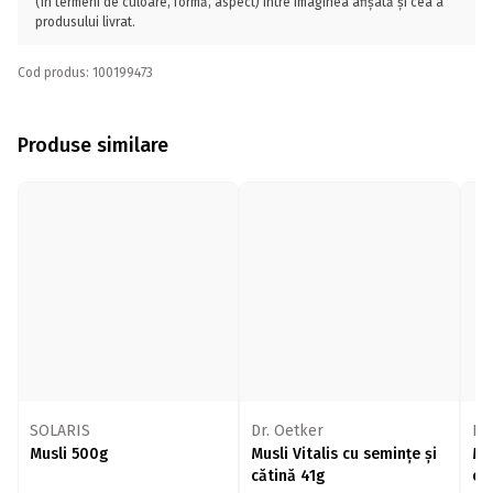
(în termeni de culoare, formă, aspect) între imaginea afișată și cea a
produsului livrat.
Cod produs: 100199473
Produse similare
SOLARIS
Dr. Oetker
Dr
Musli 500g
Musli Vitalis cu semințe și
Mus
cătină 41g
co