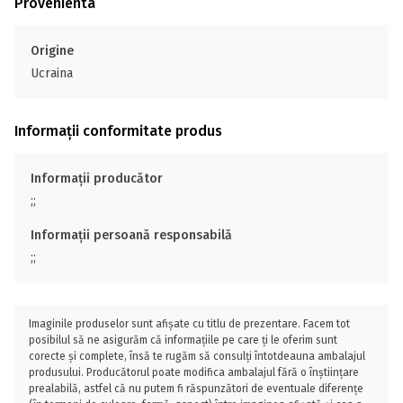
Provenienta
Origine
Ucraina
Informații conformitate produs
Informații producător
;;
Informații persoană responsabilă
;;
Imaginile produselor sunt afișate cu titlu de prezentare. Facem tot
posibilul să ne asigurăm că informațiile pe care ți le oferim sunt
corecte și complete, însă te rugăm să consulți întotdeauna ambalajul
produsului. Producătorul poate modifica ambalajul fără o înștiințare
prealabilă, astfel că nu putem fi răspunzători de eventuale diferențe