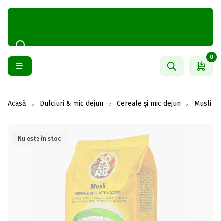
0
Acasă
Dulciuri & mic dejun
Cereale și mic dejun
Musli
Nu este în stoc