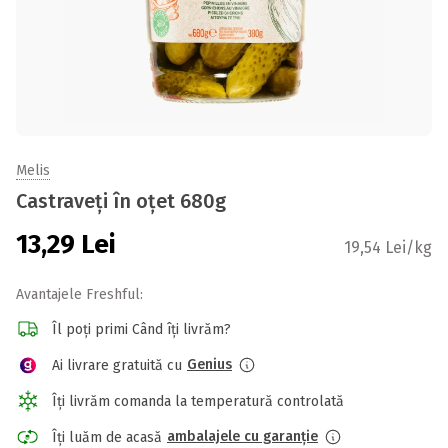
Melis
Castraveți în oțet 680g
13,29
Lei
19,54 Lei/kg
Avantajele Freshful:
Îl poți primi Când îți livrăm?
Genius
Ai livrare gratuită cu
Îți livrăm comanda la temperatură controlată
ambalajele cu garanție
Îți luăm de acasă