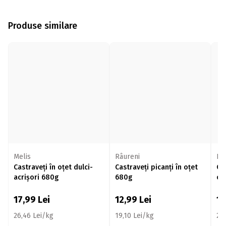
Produse similare
Melis
Râureni
Râ
Castraveți în oțet dulci-
Castraveți picanți în oțet
Ca
acrișori 680g
680g
oț
17,99
Lei
12,99
Lei
1
26,46 Lei/kg
19,10 Lei/kg
23,