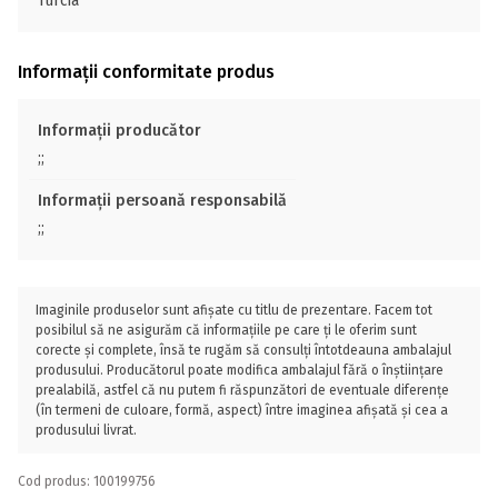
Turcia
Informații conformitate produs
Informații producător
;;
Informații persoană responsabilă
;;
Imaginile produselor sunt afișate cu titlu de prezentare. Facem tot
posibilul să ne asigurăm că informațiile pe care ți le oferim sunt
corecte și complete, însă te rugăm să consulți întotdeauna ambalajul
produsului. Producătorul poate modifica ambalajul fără o înștiințare
prealabilă, astfel că nu putem fi răspunzători de eventuale diferențe
(în termeni de culoare, formă, aspect) între imaginea afișată și cea a
produsului livrat.
Cod produs: 100199756