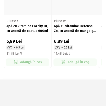
Plusssz
Plusssz
Pl
Apă cu vitamine Fortify B+,
Apă cu vitamine Defense
Ap
cu aromă de cactus 600ml
Zn, cu aromă de mango și
Li
lămâie 600ml
6,89
Lei
6,89
Lei
6
+ 0.5 Lei
+ 0.5 Lei
11,48 Lei/l
11,48 Lei/l
11,
Adaugă în coș
Adaugă în coș