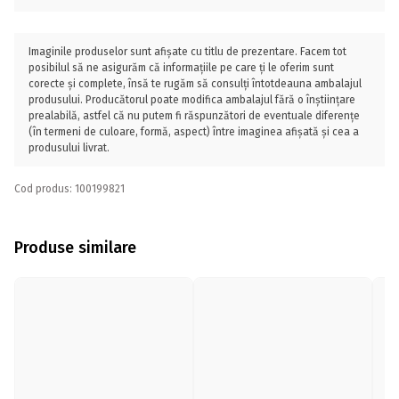
Imaginile produselor sunt afișate cu titlu de prezentare. Facem tot
posibilul să ne asigurăm că informațiile pe care ți le oferim sunt
corecte și complete, însă te rugăm să consulți întotdeauna ambalajul
produsului. Producătorul poate modifica ambalajul fără o înștiințare
prealabilă, astfel că nu putem fi răspunzători de eventuale diferențe
(în termeni de culoare, formă, aspect) între imaginea afișată și cea a
produsului livrat.
Cod produs: 100199821
Produse similare