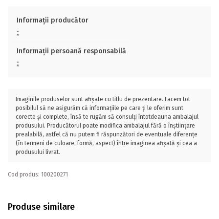
Informații producător
;;
Informații persoană responsabilă
;;
Imaginile produselor sunt afișate cu titlu de prezentare. Facem tot
posibilul să ne asigurăm că informațiile pe care ți le oferim sunt
corecte și complete, însă te rugăm să consulți întotdeauna ambalajul
produsului. Producătorul poate modifica ambalajul fără o înștiințare
prealabilă, astfel că nu putem fi răspunzători de eventuale diferențe
(în termeni de culoare, formă, aspect) între imaginea afișată și cea a
produsului livrat.
Cod produs: 100200271
Produse similare