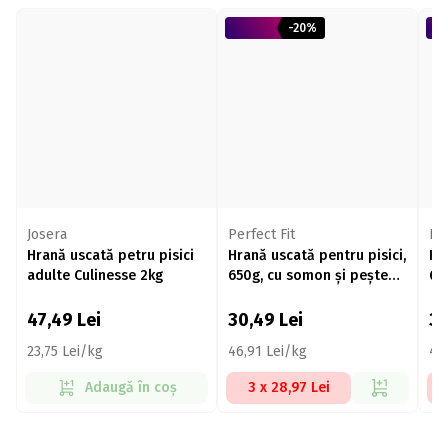
-20%
Josera
Perfect Fit
Per
Hrană uscată petru pisici
Hrană uscată pentru pisici,
Hr
adulte Culinesse 2kg
650g, cu somon și pește
65
alb
47,49
Lei
30,49
Lei
3
23,75 Lei/kg
46,91 Lei/kg
46
Adaugă în coș
3 x 28,97 Lei