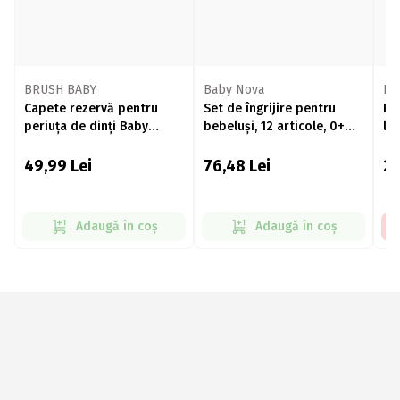
BRUSH BABY
Baby Nova
Nu
Capete rezervă pentru
Set de îngrijire pentru
Pe
periuța de dinți Baby
bebeluși, 12 articole, 0+
lun
Sonic, 0-18 luni, 2 buc
luni
49,99
Lei
76,48
Lei
2
Adaugă în coș
Adaugă în coș