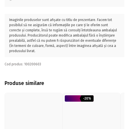
Imaginile produselor sunt afișate cu titlu de prezentare. Facem tot
posibilul să ne asigurăm că informațiile pe care ți le oferim sunt
corecte și complete, însă te rugăm să consulți întotdeauna ambalajul
produsului. Producătorul poate modifica ambalajul fără o înștiințare
prealabilă, astfel că nu putem fi răspunzători de eventuale diferențe
(în termeni de culoare, formă, aspect) între imaginea afișată și cea a
produsului livrat.
Cod produs: 100200603
Produse similare
-20%