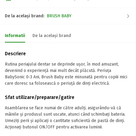
De la același brand:
BRUSH BABY
Informatii
De la același brand
Descriere
Rutina periajului dentar se deprinde ușor, în mod amuzant,
devenind o experiență mai mult decât plăcută. Periuța
BabySonic 0-3 Ani, Brush Baby este minunată pentru copiii mici
care doresc sa folosească o periuță de dinți electrică.
Sfat utilizare/preparare/gatire
Asamblarea se face numai de către adulți, asigurându-vă că
mâinile și produsul sunt uscate, atunci când schimbați bateria.
Umeziți perii și aplicați o cantitate suficientă de pastă de dinți.
Acționați butonul ON/OFF pentru activarea luminii.