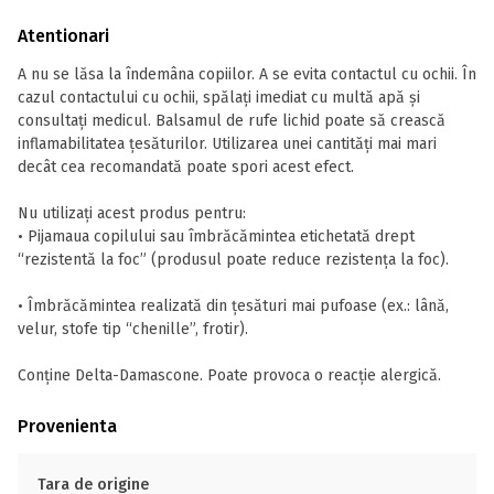
Atentionari
A nu se lăsa la îndemâna copiilor. A se evita contactul cu ochii. În
cazul contactului cu ochii, spălaţi imediat cu multă apă şi
consultaţi medicul. Balsamul de rufe lichid poate să crească
inflamabilitatea ţesăturilor. Utilizarea unei cantităţi mai mari
decât cea recomandată poate spori acest efect.
Nu utilizaţi acest produs pentru:
• Pijamaua copilului sau îmbrăcămintea etichetată drept
“rezistentă la foc” (produsul poate reduce rezistenţa la foc).
• Îmbrăcămintea realizată din ţesături mai pufoase (ex.: lână,
velur, stofe tip “chenille”, frotir).
Conţine Delta-Damascone. Poate provoca o reacţie alergică.
Provenienta
Tara de origine