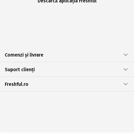
Descarcă aplicația Freshful
Comenzi și livrare
Suport clienți
Freshful.ro