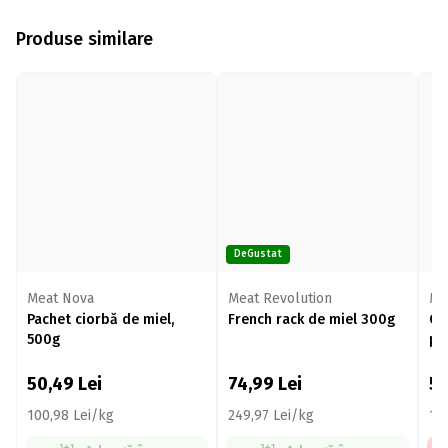
Produse similare
DeGustat
Meat Nova
Meat Revolution
Me
Pachet ciorbă de miel,
French rack de miel 300g
Ca
500g
pe
50,49
Lei
74,99
Lei
5
100,98 Lei/kg
249,97 Lei/kg
14