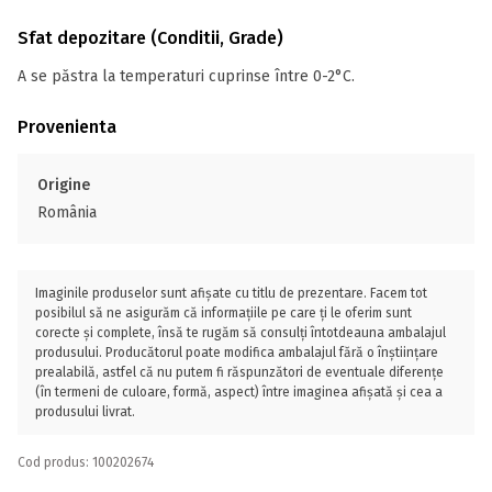
Sfat depozitare (Conditii, Grade)
A se păstra la temperaturi cuprinse între 0-2°C.
Provenienta
Origine
România
Imaginile produselor sunt afișate cu titlu de prezentare. Facem tot
posibilul să ne asigurăm că informațiile pe care ți le oferim sunt
corecte și complete, însă te rugăm să consulți întotdeauna ambalajul
produsului. Producătorul poate modifica ambalajul fără o înștiințare
prealabilă, astfel că nu putem fi răspunzători de eventuale diferențe
(în termeni de culoare, formă, aspect) între imaginea afișată și cea a
produsului livrat.
Cod produs: 100202674