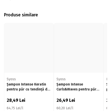
Produse similare
Syoss
Syoss
Pa
Șampon Intense Keratin
Șampon Intense
Șampon 
pentru păr cu tendință de
Curls&Waves pentru păr
pe
rupere 440ml
creț și ondulat 440ml
28,49
Lei
26,49
Lei
2
64,75 Lei/l
60,20 Lei/l
69,