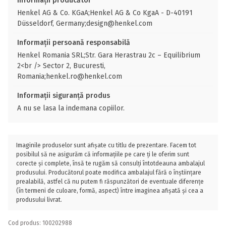
Informații producător
Henkel AG & Co. KGaA;Henkel AG & Co KgaA - D-40191
Düsseldorf, Germany;design@henkel.com
Informații persoană responsabilă
Henkel Romania SRL;Str. Gara Herastrau 2c – Equilibrium
2<br /> Sector 2, Bucuresti,
Romania;henkel.ro@henkel.com
Informații siguranță produs
A nu se lasa la indemana copiilor.
Imaginile produselor sunt afișate cu titlu de prezentare. Facem tot
posibilul să ne asigurăm că informațiile pe care ți le oferim sunt
corecte și complete, însă te rugăm să consulți întotdeauna ambalajul
produsului. Producătorul poate modifica ambalajul fără o înștiințare
prealabilă, astfel că nu putem fi răspunzători de eventuale diferențe
(în termeni de culoare, formă, aspect) între imaginea afișată și cea a
produsului livrat.
Cod produs: 100202988