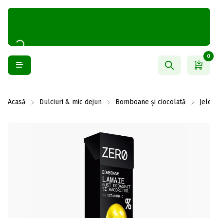
0
Acasă
Dulciuri & mic dejun
Bomboane și ciocolată
Jeleur