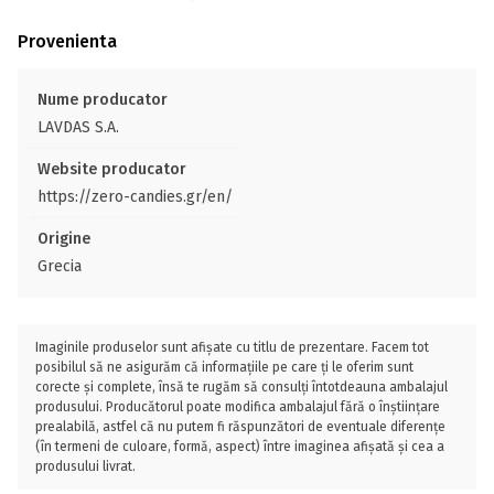
Provenienta
Nume producator
LAVDAS S.A.
Website producator
https://zero-candies.gr/en/
Origine
Grecia
Imaginile produselor sunt afișate cu titlu de prezentare. Facem tot
posibilul să ne asigurăm că informațiile pe care ți le oferim sunt
corecte și complete, însă te rugăm să consulți întotdeauna ambalajul
produsului. Producătorul poate modifica ambalajul fără o înștiințare
prealabilă, astfel că nu putem fi răspunzători de eventuale diferențe
(în termeni de culoare, formă, aspect) între imaginea afișată și cea a
produsului livrat.