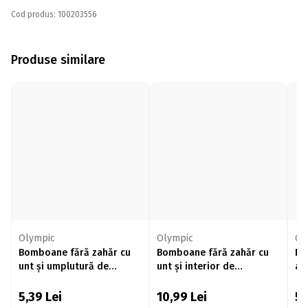
Cod produs: 100203556
Produse similare
Olympic
Olympic
Ol
Bomboane fără zahăr cu
Bomboane fără zahăr cu
Bo
unt și umplutură de
unt și interior de
ar
ciocolată, 36g
ciocolată/caramel, 80g
32
5,39
Lei
10,99
Lei
5,