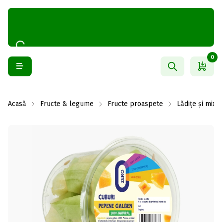
0
Acasă
Fructe & legume
Fructe proaspete
Lădițe și mixu