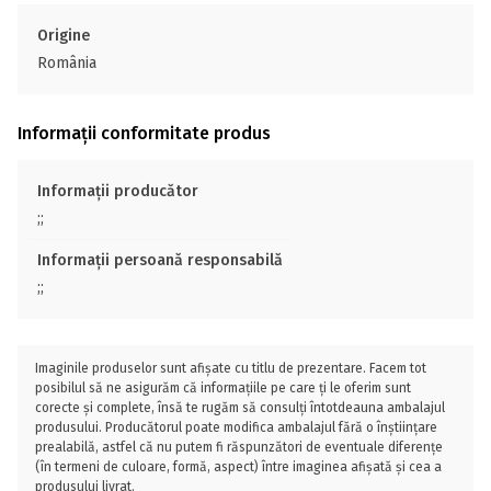
Origine
România
Informații conformitate produs
Informații producător
;;
Informații persoană responsabilă
;;
Imaginile produselor sunt afișate cu titlu de prezentare. Facem tot
posibilul să ne asigurăm că informațiile pe care ți le oferim sunt
corecte și complete, însă te rugăm să consulți întotdeauna ambalajul
produsului. Producătorul poate modifica ambalajul fără o înștiințare
prealabilă, astfel că nu putem fi răspunzători de eventuale diferențe
(în termeni de culoare, formă, aspect) între imaginea afișată și cea a
produsului livrat.