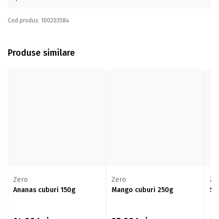
Cod produs: 100203584
Produse similare
Zero
Zero
Ze
Ananas cuburi 150g
Mango cuburi 250g
Sâ