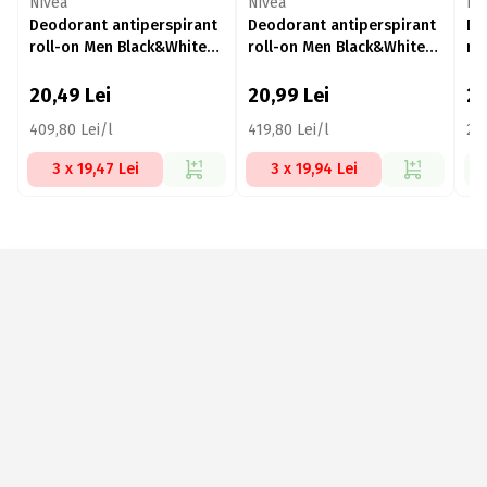
Nivea
Nivea
Ni
Deodorant antiperspirant
Deodorant antiperspirant
De
roll-on Men Black&White
roll-on Men Black&White
ro
Invisible Fresh 50ml
Invisible Original 50ml
De
20,49
Lei
20,99
Lei
2
409,80 Lei/l
419,80 Lei/l
20
3 x 19,47 Lei
3 x 19,94 Lei