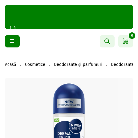
0
Acasă
Cosmetice
Deodorante și parfumuri
Deodorante b