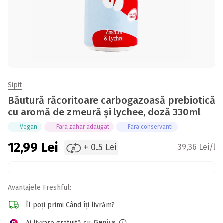
Sipit
Băutură răcoritoare carbogazoasă prebiotică
cu aromă de zmeură și lychee, doză 330ml
Vegan
Fara zahar adaugat
Fara conservanti
12,99
Lei
+ 0.5 Lei
39,36 Lei/l
Avantajele Freshful:
Îl poți primi Când îți livrăm?
Genius
Ai livrare gratuită cu