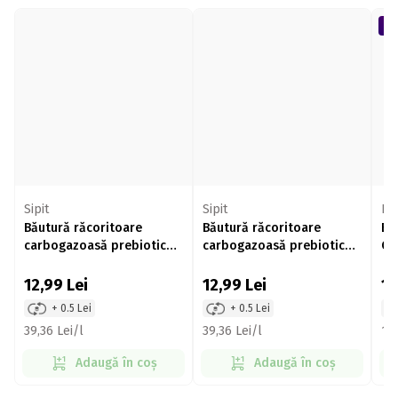
Sipit
Sipit
Fa
Băutură răcoritoare
Băutură răcoritoare
Bă
carbogazoasă prebiotică
carbogazoasă prebiotică
Cr
cu aromă de prune,
cu aromă de pepene roșu
4x
smochine și cocos, doză
și mentă, doză 330ml
12,99
Lei
12,99
Lei
1
330ml
+ 0.5 Lei
+ 0.5 Lei
39,36 Lei/l
39,36 Lei/l
11,
Adaugă în coș
Adaugă în coș