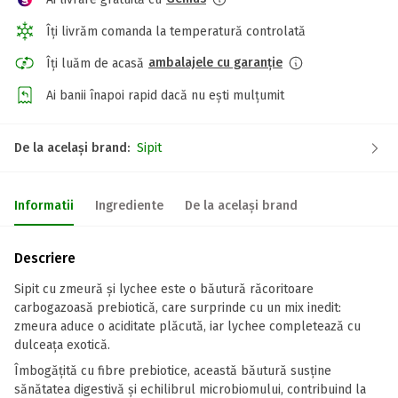
Îți livrăm comanda la temperatură controlată
ambalajele cu garanție
Îți luăm de acasă
Ai banii înapoi rapid dacă nu ești mulțumit
De la același brand:
Sipit
Informatii
Ingrediente
De la același brand
Descriere
Sipit cu zmeură și lychee este o băutură răcoritoare
carbogazoasă prebiotică, care surprinde cu un mix inedit:
zmeura aduce o aciditate plăcută, iar lychee completează cu
dulceața exotică.
Îmbogățită cu fibre prebiotice, această băutură susține
sănătatea digestivă și echilibrul microbiomului, contribuind la