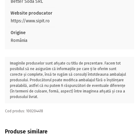
Better Soda SRL
Website producator
https://www.sipit.ro
Origine
România
Imaginile produselor sunt afișate cu titlu de prezentare. Facem tot
posibilul să ne asigurăm că informațiile pe care ți le oferim sunt
corecte și complete, însă te rugăm să consulți întotdeauna ambalajul
produsului. Producătorul poate modifica ambalajul fără o înștiințare
prealabilă, astfel că nu putem fi răspunzători de eventuale diferențe
(în termeni de culoare, formă, aspect) între imaginea afișată și cea a
produsului livrat.
Cod produs: 100204418
Produse similare