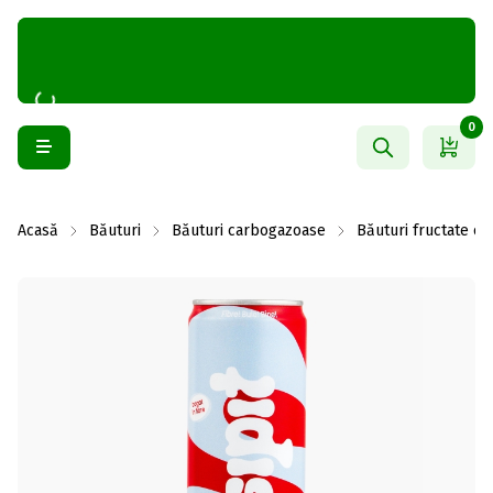
0
Acasă
Băuturi
Băuturi carbogazoase
Băuturi fructate c