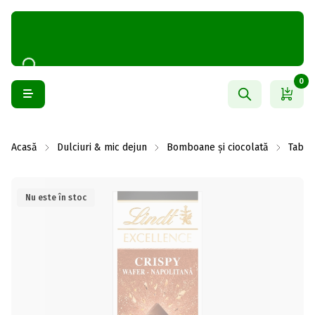
0
Acasă
Dulciuri & mic dejun
Bomboane și ciocolată
Table
Nu este în stoc