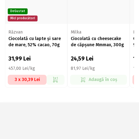
DeGustat
Mici producători
Răzvan
Milka
Fe
Ciocolată cu lapte și sare
Ciocolată cu cheesecake
Ci
de mare, 52% cacao, 70g
de căpșune Mmmax, 300g
90
31,99
Lei
24,59
Lei
1
457,00 Lei/kg
81,97 Lei/kg
16
3 x 30,39 Lei
Adaugă în coș