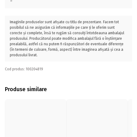
Imaginile produselor sunt afișate cu titlu de prezentare. Facem tot
posibilul să ne asigurăm că informațiile pe care ți le oferim sunt
corecte și complete, însă te rugăm să consulți întotdeauna ambalajul
produsului. Producătorul poate modifica ambalajul fără o înștiințare
prealabilă, astfel că nu putem fi răspunzători de eventuale diferențe
(în termeni de culoare, formă, aspect) între imaginea afișată și cea a
produsului livrat.
Cod produs: 100204819
Produse similare