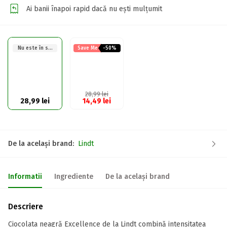
Ai banii înapoi rapid dacă nu ești mulțumit
Nu este în stoc
Save Me
-50%
28,99
lei
28,99
lei
14,49
lei
De la același brand:
Lindt
Informatii
Ingrediente
De la același brand
Descriere
Ciocolata neagră Excellence de la Lindt combină intensitatea