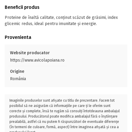
Beneficii produs
Proteine de înaltă calitate, conținut scăzut de grăsimi, index
glicemic redus, ideal pentru imunitate și energie.
Provenienta
Website producator
https://www.avicolapoiana.ro
Origine
România
Imaginile produselor sunt afișate cu titlu de prezentare. Facem tot
posibilul să ne asigurăm că informațiile pe care ți le oferim sunt
corecte și complete, însă te rugăm să consulți întotdeauna ambalajul
produsului. Producătorul poate modifica ambalajul fără o înștiințare
prealabilă, astfel că nu putem fi răspunzători de eventuale diferențe
(în termeni de culoare, formă, aspect) între imaginea afișată și cea a