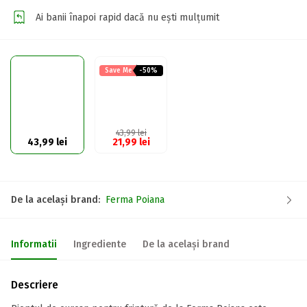
Ai banii înapoi rapid dacă nu ești mulțumit
Save Me
-50%
43,99
lei
43,99
lei
21,99
lei
De la același brand:
Ferma Poiana
Informatii
Ingrediente
De la același brand
Descriere