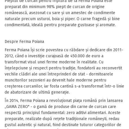
Pieptul de curcan pentru friptură de la Ferma Poiana este
preparat din minimum 98% piept de curcan de origine
românească, asezonat cu sare și un amestec de condimente
naturale precum usturoi, boia și piper. O carne fragedă și bine
condimentată, ideală pentru preparate gustoase și aromate.
Despre Ferma Poiana
Ferma Poiana își scrie povestea cu răbdare și dedicare din 2011-
2012, când o investiție curajoasă de 450.000 de euro a
transformat visul unei ferme moderne în realitate. Cu
înțelepciune și respect pentru tradiție, fondatorii au reconvertit
vechile clădiri ale unei întreprinderi de stat - dormitoarele
muncitorilor sezonieri au devenit hale moderne pentru
creșterea curcanilor, iar fosta cantină s-a transformat într-o linie
de abatorizare de ultimă generație.
În 2014, Ferma Poiana a revoluționat piața română prin lansarea
„GAMA ZERO" - o gamă de produse din carne de curcan care
respectă principiul fundamental: zero aditivi alimentari. Aceste
preparate, realizate după rețete tradiționale românești, redau
gustul autentic și natural, fiind destinate tuturor categoriilor de