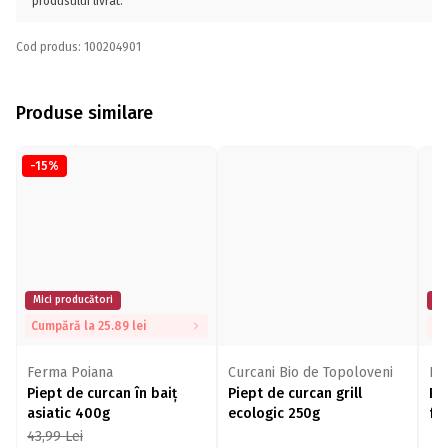
produsului livrat.
Cod produs: 100204901
Produse similare
-15%
Mici producători
Mi
Cumpără la 25.89 lei
Cu
Ferma Poiana
Curcani Bio de Topoloveni
Fe
Piept de curcan în baiț
Piept de curcan grill
Pi
asiatic 400g
ecologic 250g
fă
43,99
Lei