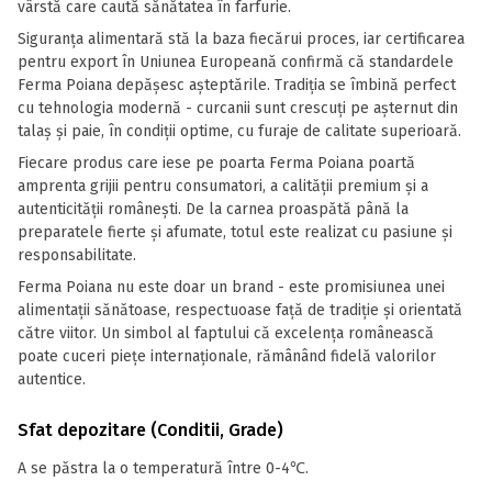
vârstă care caută sănătatea în farfurie.
Siguranța alimentară stă la baza fiecărui proces, iar certificarea
pentru export în Uniunea Europeană confirmă că standardele
Ferma Poiana depășesc așteptările. Tradiția se îmbină perfect
cu tehnologia modernă - curcanii sunt crescuți pe așternut din
talaș și paie, în condiții optime, cu furaje de calitate superioară.
Fiecare produs care iese pe poarta Ferma Poiana poartă
amprenta grijii pentru consumatori, a calității premium și a
autenticității românești. De la carnea proaspătă până la
preparatele fierte și afumate, totul este realizat cu pasiune și
responsabilitate.
Ferma Poiana nu este doar un brand - este promisiunea unei
alimentații sănătoase, respectuoase față de tradiție și orientată
către viitor. Un simbol al faptului că excelența românească
poate cuceri piețe internaționale, rămânând fidelă valorilor
autentice.
Sfat depozitare (Conditii, Grade)
A se păstra la o temperatură între 0-4℃.