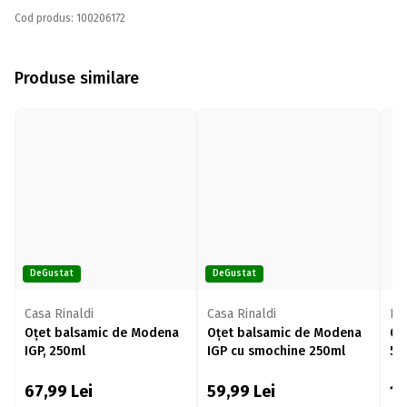
Cod produs: 100206172
Produse similare
DeGustat
DeGustat
Casa Rinaldi
Casa Rinaldi
De
Oțet balsamic de Modena
Oțet balsamic de Modena
Oț
IGP, 250ml
IGP cu smochine 250ml
50
67,99
Lei
59,99
Lei
1