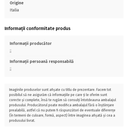
Origine
Italia
Informații conformitate produs
Informații producător
;;
Informații persoană responsabilă
;;
Imaginile produselor sunt afișate cu titlu de prezentare. Facem tot
posibilul să ne asigurăm că informațiile pe care ți le oferim sunt
corecte și complete, însă te rugăm să consulți întotdeauna ambalajul
produsului. Producătorul poate modifica ambalajul fără o înștiințare
prealabilă, astfel că nu putem fi răspunzători de eventuale diferențe
(în termeni de culoare, formă, aspect) între imaginea afișată și cea a
produsului livrat.