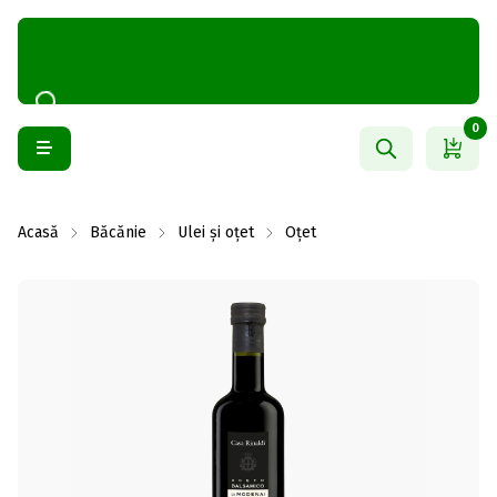
0
Acasă
Băcănie
Ulei și oțet
Oțet