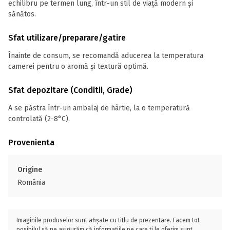
echilibru pe termen lung, într-un stil de viață modern și
sănătos.
Sfat utilizare/preparare/gatire
Înainte de consum, se recomandă aducerea la temperatura
camerei pentru o aromă și textură optimă.
Sfat depozitare (Conditii, Grade)
A se păstra într-un ambalaj de hârtie, la o temperatură
controlată (2-8°C).
Provenienta
Origine
România
Imaginile produselor sunt afișate cu titlu de prezentare. Facem tot
posibilul să ne asigurăm că informațiile pe care ți le oferim sunt