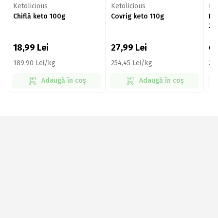
Ketolicious
Ketolicious
Ke
Chiflă keto 100g
Covrig keto 110g
Pâ
32
18,99
Lei
27,99
Lei
6
189,90 Lei/kg
254,45 Lei/kg
20
Adaugă în coș
Adaugă în coș