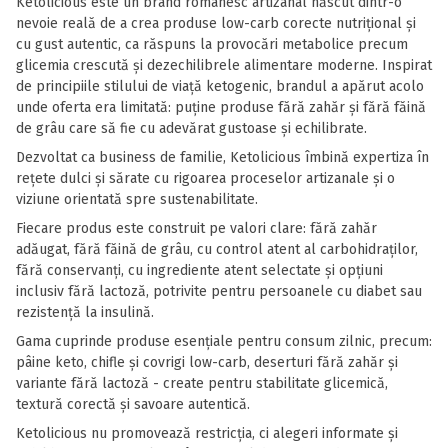
Ketolicious este un brand românesc artizanal născut dintr-o
nevoie reală de a crea produse low-carb corecte nutrițional și
cu gust autentic, ca răspuns la provocări metabolice precum
glicemia crescută și dezechilibrele alimentare moderne. Inspirat
de principiile stilului de viață ketogenic, brandul a apărut acolo
unde oferta era limitată: puține produse fără zahăr și fără făină
de grâu care să fie cu adevărat gustoase și echilibrate.
Dezvoltat ca business de familie, Ketolicious îmbină expertiza în
rețete dulci și sărate cu rigoarea proceselor artizanale și o
viziune orientată spre sustenabilitate.
Fiecare produs este construit pe valori clare: fără zahăr
adăugat, fără făină de grâu, cu control atent al carbohidraților,
fără conservanți, cu ingrediente atent selectate și opțiuni
inclusiv fără lactoză, potrivite pentru persoanele cu diabet sau
rezistență la insulină.
Gama cuprinde produse esențiale pentru consum zilnic, precum:
pâine keto, chifle și covrigi low-carb, deserturi fără zahăr și
variante fără lactoză - create pentru stabilitate glicemică,
textură corectă și savoare autentică.
Ketolicious nu promovează restricția, ci alegeri informate și