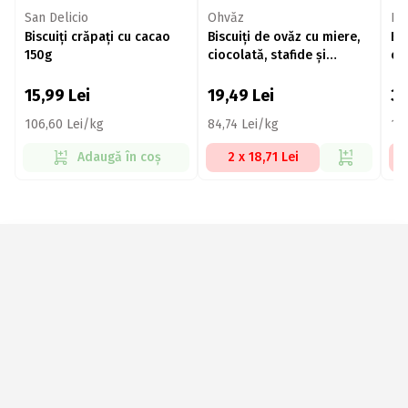
San Delicio
Ohvăz
BA
Biscuiți crăpați cu cacao
Biscuiți de ovăz cu miere,
Bi
150g
ciocolată, stafide și
cu
merișoare 130g
15,99
Lei
19,49
Lei
3
106,60 Lei/kg
84,74 Lei/kg
19
Adaugă în coș
2 x 18,71 Lei