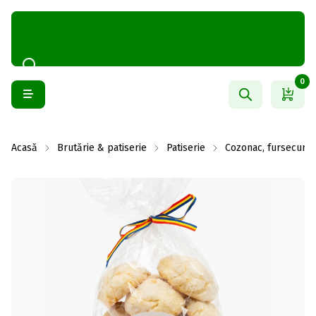
0
Acasă
Brutărie & patiserie
Patiserie
Cozonac, fursecuri ș