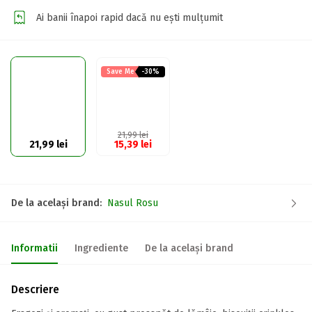
Ai banii înapoi rapid dacă nu ești mulțumit
Save Me
-30%
21,99
lei
21,99
lei
15,39
lei
De la același brand:
Nasul Rosu
Informatii
Ingrediente
De la același brand
Descriere