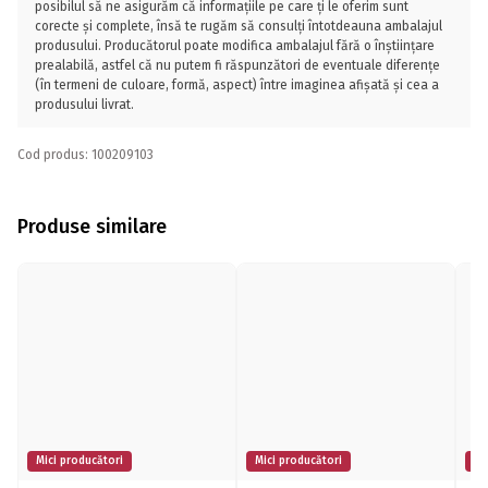
posibilul să ne asigurăm că informațiile pe care ți le oferim sunt
corecte și complete, însă te rugăm să consulți întotdeauna ambalajul
produsului. Producătorul poate modifica ambalajul fără o înștiințare
prealabilă, astfel că nu putem fi răspunzători de eventuale diferențe
(în termeni de culoare, formă, aspect) între imaginea afișată și cea a
produsului livrat.
Cod produs: 100209103
Produse similare
Mici producători
Mici producători
Mi