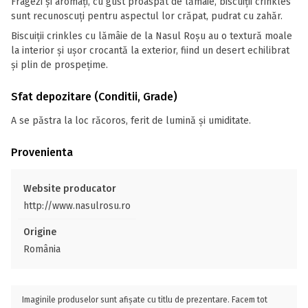
Fragezi și aromați, cu gust proaspăt de lămâie, biscuiții crinkles
sunt recunoscuți pentru aspectul lor crăpat, pudrat cu zahăr.
Biscuiții crinkles cu lămâie de la Nasul Roșu au o textură moale
la interior și ușor crocantă la exterior, fiind un desert echilibrat
și plin de prospețime.
Sfat depozitare (Conditii, Grade)
A se păstra la loc răcoros, ferit de lumină și umiditate.
Provenienta
Website producator
http://www.nasulrosu.ro
Origine
România
Imaginile produselor sunt afișate cu titlu de prezentare. Facem tot