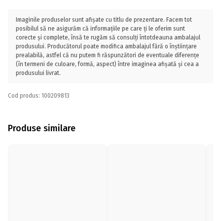
Imaginile produselor sunt afișate cu titlu de prezentare. Facem tot
posibilul să ne asigurăm că informațiile pe care ți le oferim sunt
corecte și complete, însă te rugăm să consulți întotdeauna ambalajul
produsului. Producătorul poate modifica ambalajul fără o înștiințare
prealabilă, astfel că nu putem fi răspunzători de eventuale diferențe
(în termeni de culoare, formă, aspect) între imaginea afișată și cea a
produsului livrat.
Cod produs: 100209813
Produse similare