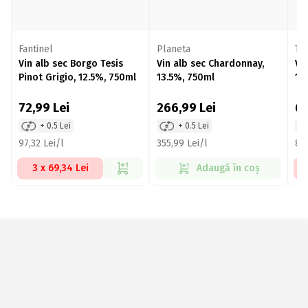
Fantinel
Planeta
Ta
Vin alb sec Borgo Tesis
Vin alb sec Chardonnay,
Vi
Pinot Grigio, 12.5%, 750ml
13.5%, 750ml
11
72,99
Lei
266,99
Lei
60
+ 0.5 Lei
+ 0.5 Lei
97,32 Lei/l
355,99 Lei/l
80,
3 x 69,34 Lei
Adaugă în coș