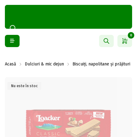
0
Acasă
Dulciuri & mic dejun
Biscuiți, napolitane și prăjituri
Nu este în stoc