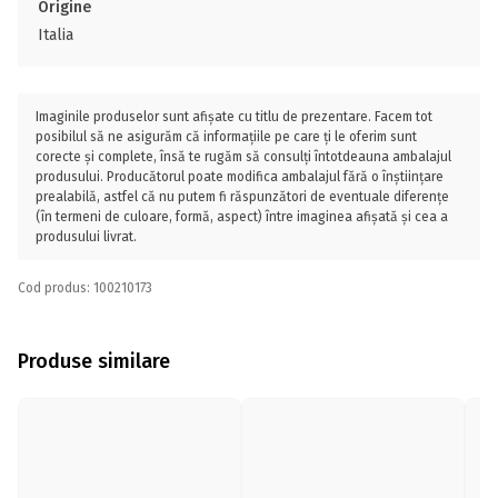
Origine
Italia
Imaginile produselor sunt afișate cu titlu de prezentare. Facem tot
posibilul să ne asigurăm că informațiile pe care ți le oferim sunt
corecte și complete, însă te rugăm să consulți întotdeauna ambalajul
produsului. Producătorul poate modifica ambalajul fără o înștiințare
prealabilă, astfel că nu putem fi răspunzători de eventuale diferențe
(în termeni de culoare, formă, aspect) între imaginea afișată și cea a
produsului livrat.
Cod produs: 100210173
Produse similare