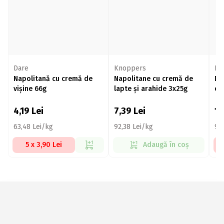
Dare
Knoppers
FL
Napolitană cu cremă de
Napolitane cu cremă de
Na
vișine 66g
lapte și arahide 3x25g
cr
Bi
4,19
Lei
7,39
Lei
13
63,48 Lei/kg
92,38 Lei/kg
94
5 x 3,90 Lei
Adaugă în coș