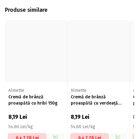
Produse similare
Almette
Almette
Al
Cremă de brânză
Cremă de brânză
Cr
proaspătă cu hribi 150g
proaspătă cu verdeață
pr
150g
8,19
Lei
8,19
Lei
8
54,60 Lei/kg
54,60 Lei/kg
55,
6 x 7,78 Lei
6 x 7,78 Lei