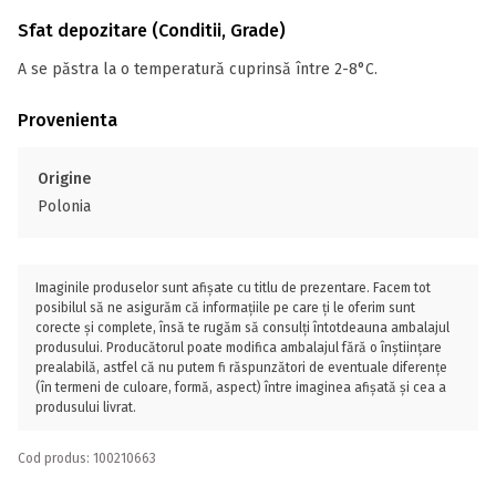
Sfat depozitare (Conditii, Grade)
A se păstra la o temperatură cuprinsă între 2-8°C.
Provenienta
Origine
Polonia
Imaginile produselor sunt afișate cu titlu de prezentare. Facem tot
posibilul să ne asigurăm că informațiile pe care ți le oferim sunt
corecte și complete, însă te rugăm să consulți întotdeauna ambalajul
produsului. Producătorul poate modifica ambalajul fără o înștiințare
prealabilă, astfel că nu putem fi răspunzători de eventuale diferențe
(în termeni de culoare, formă, aspect) între imaginea afișată și cea a
produsului livrat.
Cod produs: 100210663