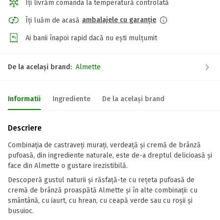
Îți livrăm comanda la temperatură controlată
ambalajele cu garanție
Îți luăm de acasă
Ai banii înapoi rapid dacă nu ești mulțumit
De la același brand:
Almette
Informatii
Ingrediente
De la același brand
Descriere
Combinația de castraveți murați, verdeață și cremă de brânză
pufoasă, din ingrediente naturale, este de-a dreptul delicioasă și
face din Almette o gustare irezistibilă.
Descoperă gustul naturii și răsfață-te cu rețeta pufoasă de
cremă de brânză proaspătă Almette și în alte combinații: cu
smântână, cu iaurt, cu hrean, cu ceapă verde sau cu roșii și
busuioc.