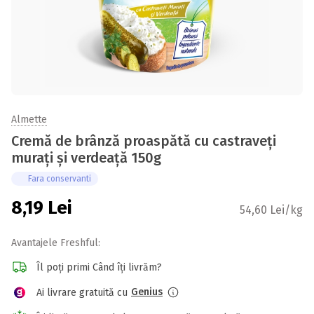
Almette
Cremă de brânză proaspătă cu castraveți
murați și verdeață 150g
Fara conservanti
8,19
Lei
54,60 Lei/kg
Avantajele Freshful:
Îl poți primi Când îți livrăm?
Genius
Ai livrare gratuită cu