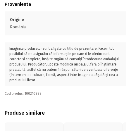
Provenienta
Origine
România
Imaginile produselor sunt afișate cu titlu de prezentare. Facem tot
posibilul să ne asigurăm că informațiile pe care ți le oferim sunt
corecte și complete, însă te rugăm să consulți întotdeauna ambalajul
produsului. Producătorul poate modifica ambalajul fără o înștiințare
prealabilă, astfel că nu putem fi răspunzători de eventuale diferențe
(în termeni de culoare, formă, aspect) între imaginea afișată și cea a
produsului livrat.
Cod produs: 100210888
Produse similare