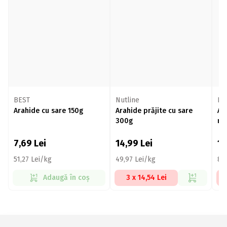
BEST
Nutline
Nu
Arahide cu sare 150g
Arahide prăjite cu sare
Ar
300g
ru
7,69
Lei
14,99
Lei
1
51,27 Lei/kg
49,97 Lei/kg
81
Adaugă în coș
3 x 14,54 Lei