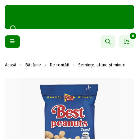
0
Acasă
Băcănie
De ronțăit
Semințe, alune și mixuri