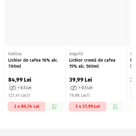
Kahlua
Angelli
RO
Lichior de cafea 16% alc.
Lichior cremă de cafea
Li
700ml
15% alc. 500ml
50
84,99
Lei
39,99
Lei
3
+ 0.5 Lei
+ 0.5 Lei
121,41 Lei/l
79,98 Lei/l
78,
2 x 80,74 Lei
3 x 37,99 Lei