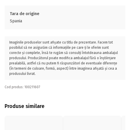
Tara de origine
Spania
Imaginile produselor sunt afișate cu titlu de prezentare. Facem tot
posibilul să ne asigurăm că informațiile pe care ți le oferim sunt
corecte și complete, însă te rugăm să consulți întotdeauna ambalajul
produsului. Producătorul poate modifica ambalajul fără o înștiințare
prealabilă, astfel că nu putem fi răspunzători de eventuale diferențe
(în termeni de culoare, formă, aspect) între imaginea afișată și cea a
produsului livrat.
Cod produs: 100211607
Produse similare