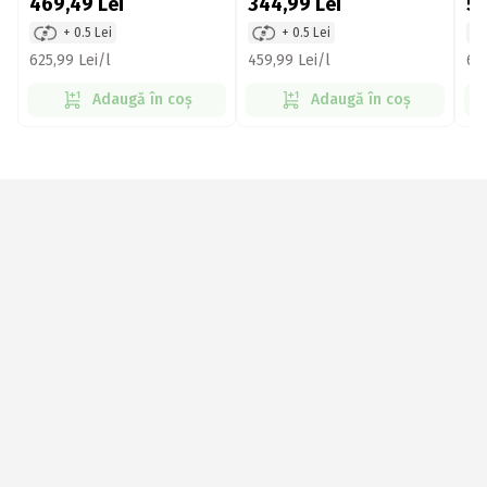
469,49
Lei
344,99
Lei
51
+ 0.5 Lei
+ 0.5 Lei
625,99 Lei/l
459,99 Lei/l
686
Adaugă în coș
Adaugă în coș