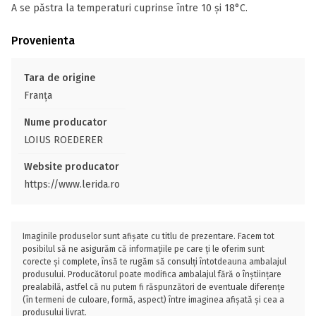
A se păstra la temperaturi cuprinse între 10 și 18°C.
Provenienta
Tara de origine
Franţa
Nume producator
LOIUS ROEDERER
Website producator
https://www.lerida.ro
Imaginile produselor sunt afișate cu titlu de prezentare. Facem tot
posibilul să ne asigurăm că informațiile pe care ți le oferim sunt
corecte și complete, însă te rugăm să consulți întotdeauna ambalajul
produsului. Producătorul poate modifica ambalajul fără o înștiințare
prealabilă, astfel că nu putem fi răspunzători de eventuale diferențe
(în termeni de culoare, formă, aspect) între imaginea afișată și cea a
produsului livrat.