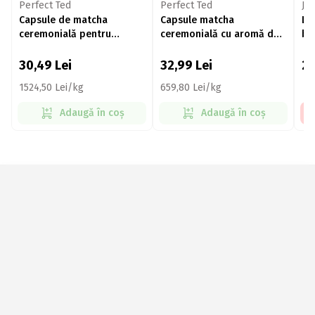
Perfect Ted
Perfect Ted
Ja
Capsule de matcha
Capsule matcha
Lu
ceremonială pentru
ceremonială cu aromă de
bă
Nespresso, 10 băuturi
vanilie pentru Nespresso,
10 băuturi
30,49
Lei
32,99
Lei
2
1524,50 Lei/kg
659,80 Lei/kg
Adaugă în coș
Adaugă în coș