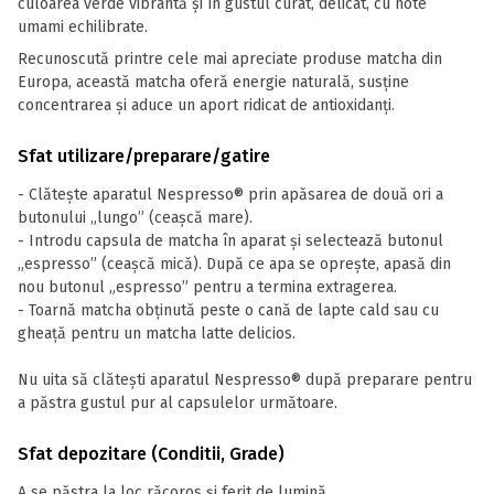
culoarea verde vibrantă și în gustul curat, delicat, cu note
umami echilibrate.
Recunoscută printre cele mai apreciate produse matcha din
Europa, această matcha oferă energie naturală, susține
concentrarea și aduce un aport ridicat de antioxidanți.
Sfat utilizare/preparare/gatire
- Clătește aparatul Nespresso® prin apăsarea de două ori a
butonului „lungo” (ceașcă mare).
- Introdu capsula de matcha în aparat și selectează butonul
„espresso” (ceașcă mică). După ce apa se oprește, apasă din
nou butonul „espresso” pentru a termina extragerea.
- Toarnă matcha obținută peste o cană de lapte cald sau cu
gheață pentru un matcha latte delicios.
Nu uita să clătești aparatul Nespresso® după preparare pentru
a păstra gustul pur al capsulelor următoare.
Sfat depozitare (Conditii, Grade)
A se păstra la loc răcoros și ferit de lumină.