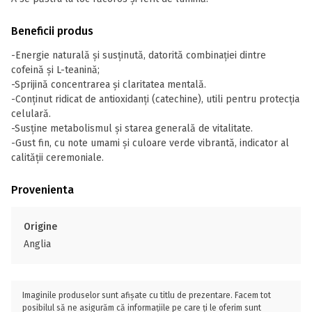
Beneficii produs
-Energie naturală și susținută, datorită combinației dintre
cofeină și L-teanină;
-Sprijină concentrarea și claritatea mentală.
-Conținut ridicat de antioxidanți (catechine), utili pentru protecția
celulară.
-Susține metabolismul și starea generală de vitalitate.
-Gust fin, cu note umami și culoare verde vibrantă, indicator al
calității ceremoniale.
Provenienta
Origine
Anglia
Imaginile produselor sunt afișate cu titlu de prezentare. Facem tot
posibilul să ne asigurăm că informațiile pe care ți le oferim sunt