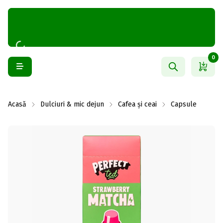
0
Acasă
Dulciuri & mic dejun
Cafea și ceai
Capsule