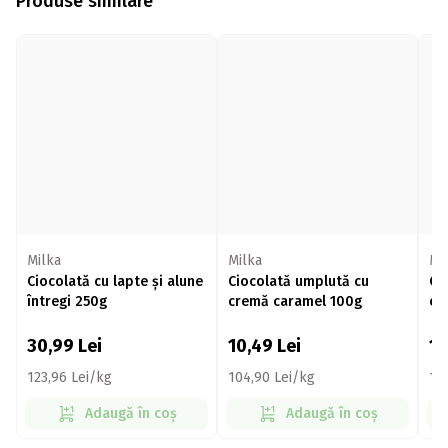
Produse similare
Milka
Milka
Mi
Ciocolată cu lapte și alune
Ciocolată umplută cu
Ci
întregi 250g
cremă caramel 100g
ca
30,99
Lei
10,49
Lei
1
123,96 Lei/kg
104,90 Lei/kg
11
Adaugă în coș
Adaugă în coș