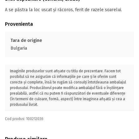
A se păstra la loc uscat și răcoros, ferit de razele soarelui.
Provenienta
Tara de origine
Bulgaria
Imaginile produselor sunt afișate cu titlu de prezentare. Facem tot
posibilul să ne asigurăm că informațiile pe care ți le oferim sunt
corecte și complete, însă te rugăm să consulți întotdeauna ambalajul
produsului. Producătorul poate modifica ambalajul fără o înștiințare
prealabilă, astfel că nu putem fi răspunzători de eventuale diferențe
(în termeni de culoare, formă, aspect) între imaginea afișată și cea a
produsului livrat.
Cod produs: 100212036