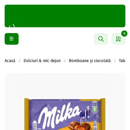
0
Acasă
Dulciuri & mic dejun
Bomboane și ciocolată
Table