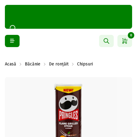
0
Acasă
Băcănie
De ronțăit
Chipsuri