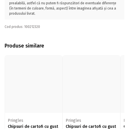
prealabilă, astfel că nu putem fi răspunzători de eventuale diferențe
(în termeni de culoare, formă, aspect) între imaginea afișată și cea a
produsului livrat.
Cod produs: 100212320
Produse similare
Pringles
Pringles
Pr
Chipsuri de cartofi cu gust
Chipsuri de cartofi cu gust
Ch