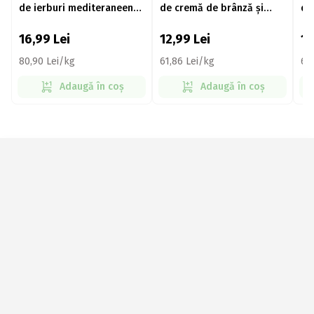
de ierburi mediteraneene,
de cremă de brânză și
de
165g
plante aromatice, 165g
16,99
Lei
12,99
Lei
1
80,90 Lei/kg
61,86 Lei/kg
61
Adaugă în coș
Adaugă în coș