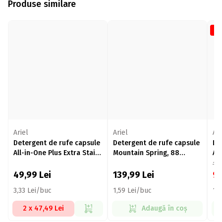
Produse similare
-3
Ariel
Ariel
Ari
Detergent de rufe capsule
Detergent de rufe capsule
De
All-in-One Plus Extra Stain
Mountain Spring, 88
Al
Removal, 15 spălări, 15 buc
spălări, 88 buc
Sp
15
49,99
Lei
139,99
Lei
9
3,33 Lei/buc
1,59 Lei/buc
1,
2 x 47,49 Lei
Adaugă în coș