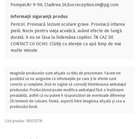
Pompei,Nr 9-9A, Cladirea 2A;bucreception.im@pg.com
Informații siguranță produs
Pericol. Provoacă leziuni oculare grave. Provoacă iritarea
pielii. Nociv pentru viața acvatică, având efecte de lungă
durată. A nu se lăsa la îndemâna copiilor. ÎN CAZ DE
CONTACT CU OCHII: Clătiți cu atenție cu apă timp de mai
multe minute.
Imaginile produselor sunt afișate cu titlu de prezentare. Facem tot
posibilul să ne asigurăm că informațiile pe care ți le oferim sunt
corecte și complete, însă te rugăm să consulți întotdeauna ambalajul
produsului. Producătorul poate modifica ambalajul fără o înștiințare
prealabilă, astfel că nu putem fi răspunzători de eventuale diferențe
(în termeni de culoare, formă, aspect) între imaginea afișată și cea a
produsului livrat.
Cod produs: 100212776