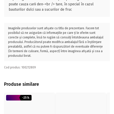
poate cauza carii den-<br /> tare, în special în cazul
bauturilor dulci sau a sucurilor de fruc
Imaginile produselor sunt afișate cu titlu de prezentare. Facem tot
posibilul să ne asigurăm că informațiile pe care ți le oferim sunt
corecte și complete, însă te rugăm să consulți întotdeauna ambalajul
produsului. Producătorul poate modifica ambalajul fără o înștiințare
prealabilă, astfel că nu putem fi răspunzători de eventuale diferențe
(în termeni de culoare, formă, aspect) între imaginea afișată și cea a
produsului livrat.
Cod produs: 100212809
Produse similare
-25%