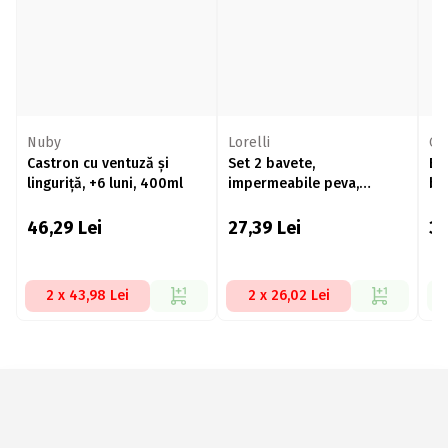
Nuby
Lorelli
Co
Castron cu ventuză și
Set 2 bavete,
Ba
linguriță, +6 luni, 400ml
impermeabile peva,
bu
28,5x36 cm, închidere cu
bandă velcro, fetițe
46,29
Lei
27,39
Lei
3
2 x 43,98 Lei
2 x 26,02 Lei