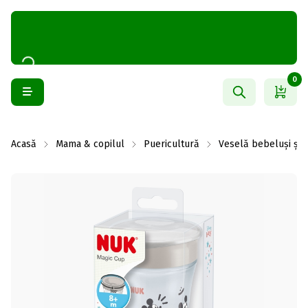
0
Acasă
Mama & copilul
Puericultură
Veselă bebeluși și 